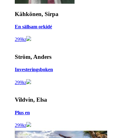
Kähkönen, Sirpa
En sällsam orkidé
299
kr
Ström, Anders
Investeringsboken
299
kr
Vildvin, Elsa
Plus en
299
kr