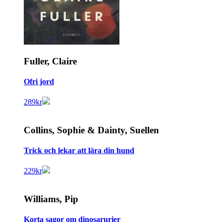
Fuller, Claire
Ofri jord
289
kr
Collins, Sophie & Dainty, Suellen
Trick och lekar att lära din hund
229
kr
Williams, Pip
Korta sagor om dinosarurier