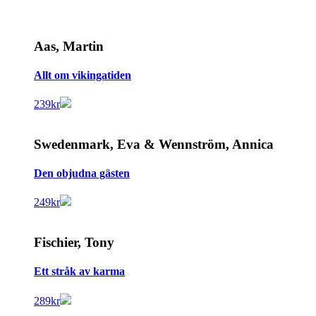
Aas, Martin
Allt om vikingatiden
239
kr
Swedenmark, Eva & Wennström, Annica
Den objudna gästen
249
kr
Fischier, Tony
Ett stråk av karma
289
kr