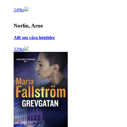
249
kr
Norlin, Arne
Allt om våra högtider
329
kr