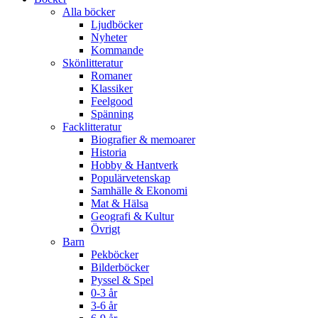
Alla böcker
Ljudböcker
Nyheter
Kommande
Skönlitteratur
Romaner
Klassiker
Feelgood
Spänning
Facklitteratur
Biografier & memoarer
Historia
Hobby & Hantverk
Populärvetenskap
Samhälle & Ekonomi
Mat & Hälsa
Geografi & Kultur
Övrigt
Barn
Pekböcker
Bilderböcker
Pyssel & Spel
0-3 år
3-6 år