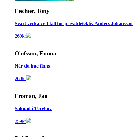
Fischier, Tony
Svart vecka : ett fall för privatdetektiv Anders Johansson
269
kr
Olofsson, Emma
När du inte finns
269
kr
Fröman, Jan
Saknad i Torekov
259
kr