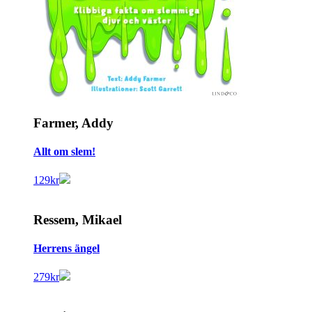
Farmer, Addy
Allt om slem!
129
kr
Ressem, Mikael
Herrens ängel
279
kr