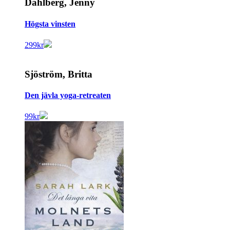
Dahlberg, Jenny
Högsta vinsten
299
kr
Sjöström, Britta
Den jävla yoga-retreaten
99
kr