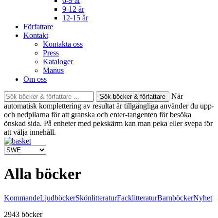
6-9 år
9-12 år
12-15 år
Författare
Kontakt
Kontakta oss
Press
Kataloger
Manus
Om oss
Sök
När
böcker
automatisk komplettering av resultat är tillgängliga använder du upp-
&
och nedpilarna för att granska och enter-tangenten för besöka
författare
önskad sida. På enheter med pekskärm kan man peka eller svepa för
efter:
att välja innehåll.
Alla böcker
Kommande
Ljudböcker
Skönlitteratur
Facklitteratur
Barnböcker
Nyhet
2943 böcker