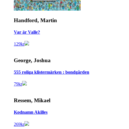
Handford, Martin
Var är Valle?
129
kr
George, Joshua
555 roliga klistermärken : bondgården
79
kr
Ressem, Mikael
Kodnamn Akilles
269
kr