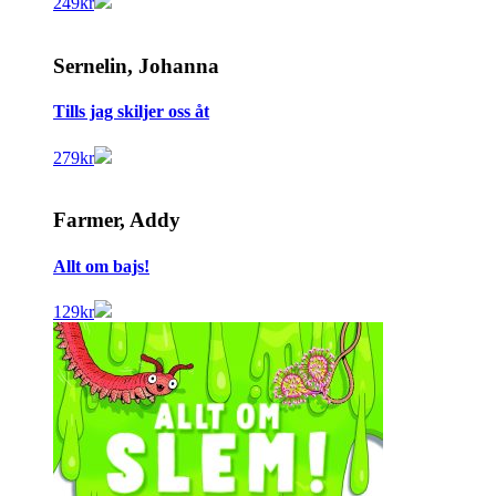
249
kr
Sernelin, Johanna
Tills jag skiljer oss åt
279
kr
Farmer, Addy
Allt om bajs!
129
kr