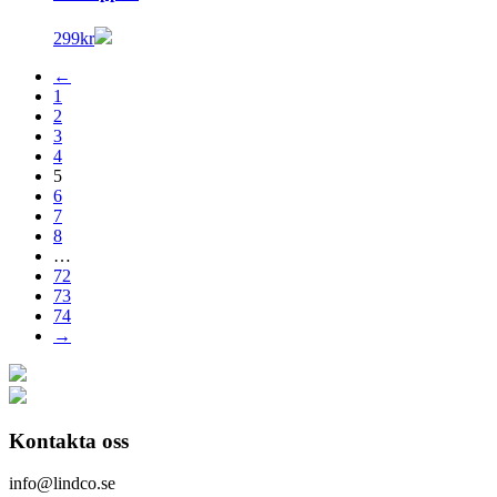
299
kr
←
1
2
3
4
5
6
7
8
…
72
73
74
→
Kontakta oss
info@lindco.se