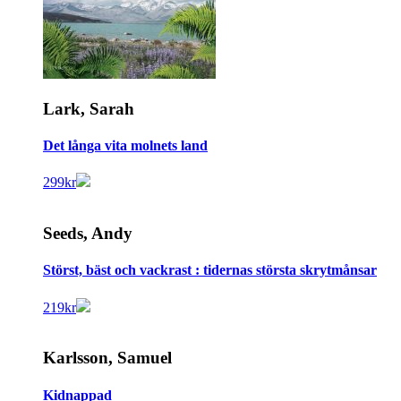
Lark, Sarah
Det långa vita molnets land
299
kr
Seeds, Andy
Störst, bäst och vackrast : tidernas största skrytmånsar
219
kr
Karlsson, Samuel
Kidnappad