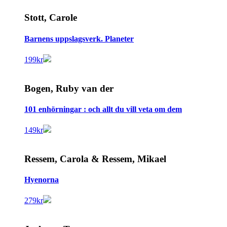
Stott, Carole
Barnens uppslagsverk. Planeter
199
kr
Bogen, Ruby van der
101 enhörningar : och allt du vill veta om dem
149
kr
Ressem, Carola & Ressem, Mikael
Hyenorna
279
kr