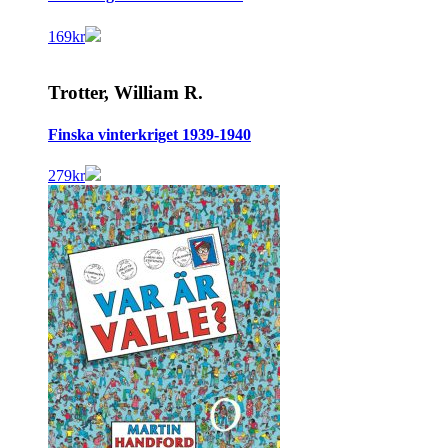
169
kr
Trotter, William R.
Finska vinterkriget 1939-1940
279
kr