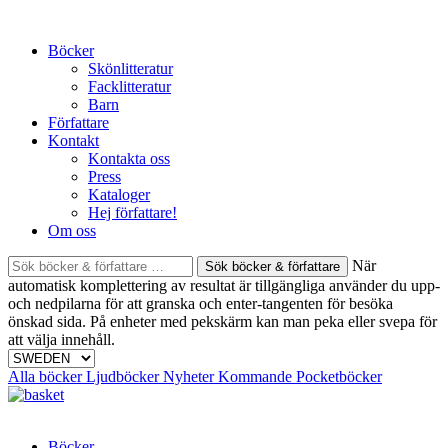
Skip
to
Böcker
content
Skönlitteratur
Facklitteratur
Barn
Författare
Kontakt
Kontakta oss
Press
Kataloger
Hej författare!
Om oss
Sök
När
böcker
automatisk komplettering av resultat är tillgängliga använder du upp-
&
och nedpilarna för att granska och enter-tangenten för besöka
författare
önskad sida. På enheter med pekskärm kan man peka eller svepa för
efter:
att välja innehåll.
Alla böcker
Ljudböcker
Nyheter
Kommande
Pocketböcker
Böcker