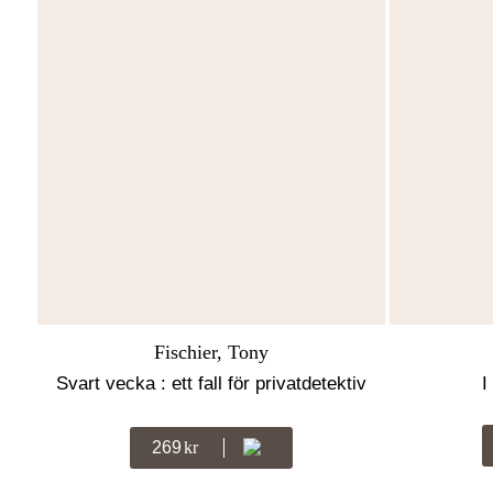
Fischier, Tony
Svart vecka : ett fall för privatdetektiv
I
Anders Johansson
269
Kr