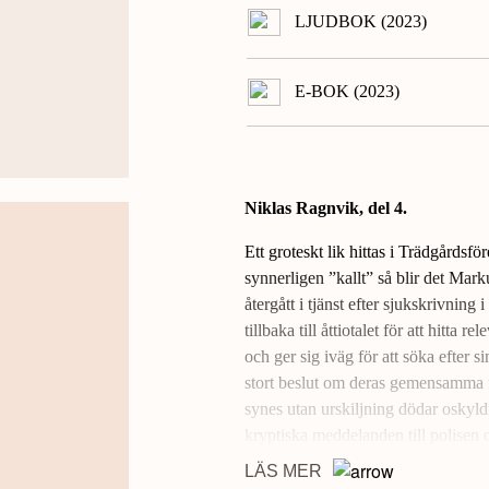
LJUDBOK (2023)
E-BOK (2023)
Niklas Ragnvik, del 4.
Ett groteskt lik hittas i Trädgårdsfö
synnerligen ”kallt” så blir det Mar
återgått i tjänst efter sjukskrivnin
tillbaka till åttiotalet för att hitta 
och ger sig iväg för att söka efter s
stort beslut om deras gemensamma fr
synes utan urskiljning dödar oskyldi
kryptiska meddelanden till polisen 
utmaningen att lösa mördarens retful
LÄS MER