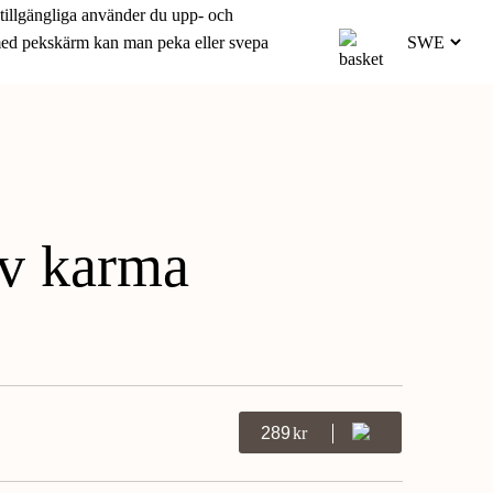
 tillgängliga använder du upp- och
 med pekskärm kan man peka eller svepa
av karma
289
Kr