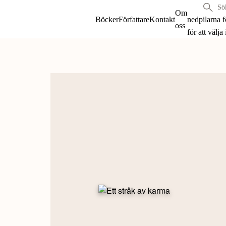
Sök
Om
böcker
Böcker
Författare
Kontakt
nedpilarna 
oss
&
för att välja
författare
Skip
efter:
to
content