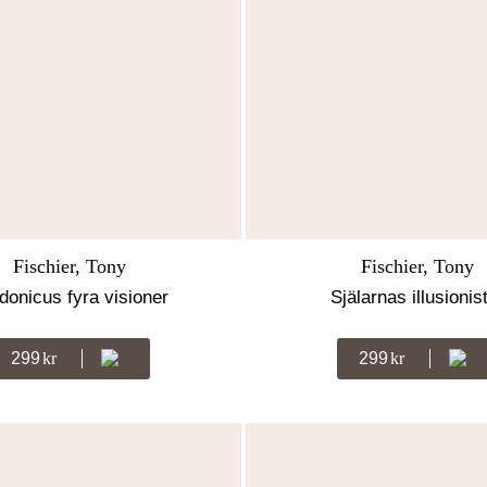
Fischier, Tony
Fischier, Tony
donicus fyra visioner
Själarnas illusionis
299
Kr
299
Kr