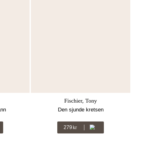
Fischier, Tony
ann
Den sjunde kretsen
279
Kr