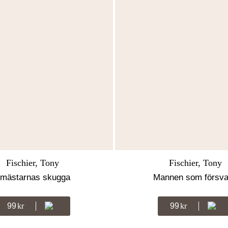
Fischier, Tony
Fischier, Tony
 mästarnas skugga
Mannen som försv
99
Kr
99
Kr