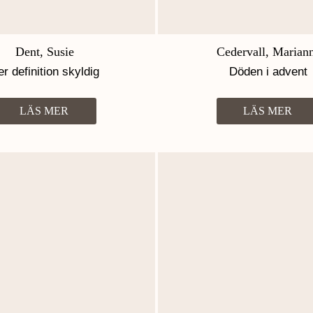
Dent, Susie
Cedervall, Marian
er definition skyldig
Döden i advent
LÄS MER
LÄS MER