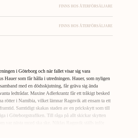
FINNS HOS ÅTERFÖRSÄLJARE
FINNS HOS ÅTERFÖRSÄLJARE
reningen i Göteborg och när fallet visar sig vara
kus Hauer som får hålla i utredningen. Hauer, som nyligen
g i samband med en dödsskjutning, får gräva sig ända
relevanta ledtrådar. Maxine Adlerkrantz får ett tråkigt besked
ina rötter i Namibia, vilket lämnar Ragnvik att ensam ta ett
amtid. Samtidigt skakas staden av en prickskytt som till
ga i Göteborgstrafiken. Till råga på allt skickar skytten
om var nästa mord ska ske. Niklas Ragnvik ställs inför
la gåtor – innan det är för sent.