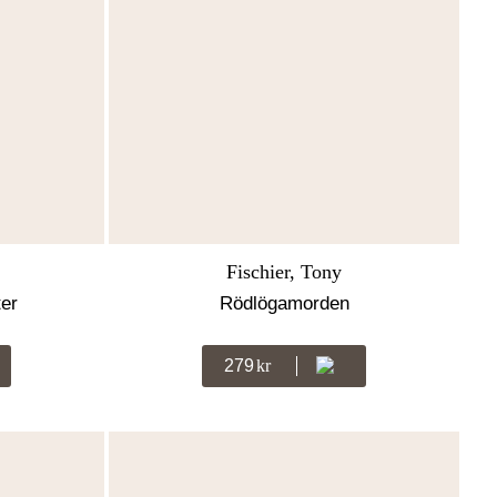
Fischier, Tony
ter
Rödlögamorden
279
Kr