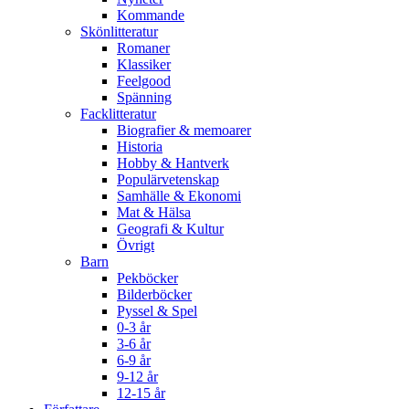
Kommande
Skönlitteratur
Romaner
Klassiker
Feelgood
Spänning
Facklitteratur
Biografier & memoarer
Historia
Hobby & Hantverk
Populärvetenskap
Samhälle & Ekonomi
Mat & Hälsa
Geografi & Kultur
Övrigt
Barn
Pekböcker
Bilderböcker
Pyssel & Spel
0-3 år
3-6 år
6-9 år
9-12 år
12-15 år