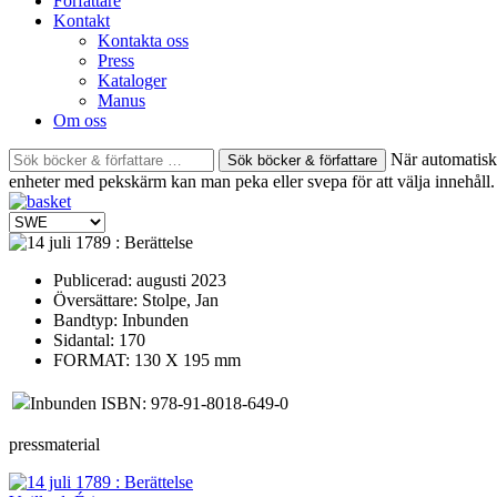
Författare
Kontakt
Kontakta oss
Press
Kataloger
Manus
Om oss
Sök
När automatisk 
böcker
enheter med pekskärm kan man peka eller svepa för att välja innehåll.
&
författare
efter:
Publicerad:
augusti 2023
Översättare:
Stolpe, Jan
Bandtyp:
Inbunden
Sidantal:
170
FORMAT: 130 X 195 mm
Inbunden ISBN: 978-91-8018-649-0
pressmaterial