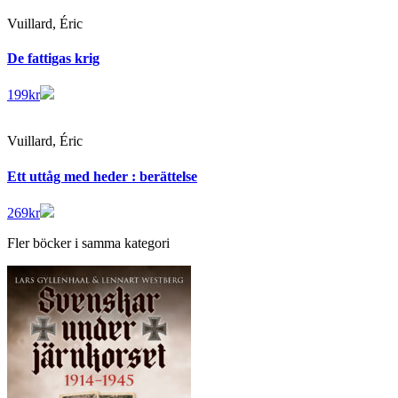
Vuillard, Éric
De fattigas krig
199
kr
Vuillard, Éric
Ett uttåg med heder : berättelse
269
kr
Fler böcker i samma kategori