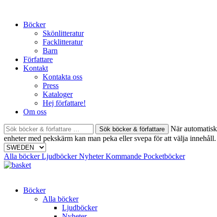
Skip
to
Böcker
content
Skönlitteratur
Facklitteratur
Barn
Författare
Kontakt
Kontakta oss
Press
Kataloger
Hej författare!
Om oss
Sök
När automatisk 
böcker
enheter med pekskärm kan man peka eller svepa för att välja innehåll.
&
författare
Alla böcker
Ljudböcker
Nyheter
Kommande
Pocketböcker
efter:
Böcker
Alla böcker
Ljudböcker
Nyheter