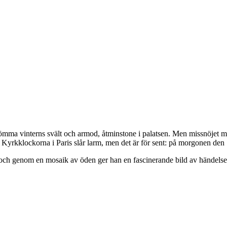
glömma vinterns svält och armod, åtminstone i palatsen. Men missnöjet
yrkklockorna i Paris slår larm, men det är för sent: på morgonen den 14
, och genom en mosaik av öden ger han en fascinerande bild av händelse