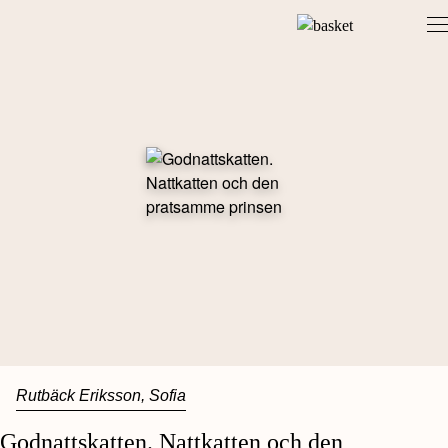
Skip
to
content
Rutbäck Eriksson, Sofia
Godnattskatten. Nattkatten och den