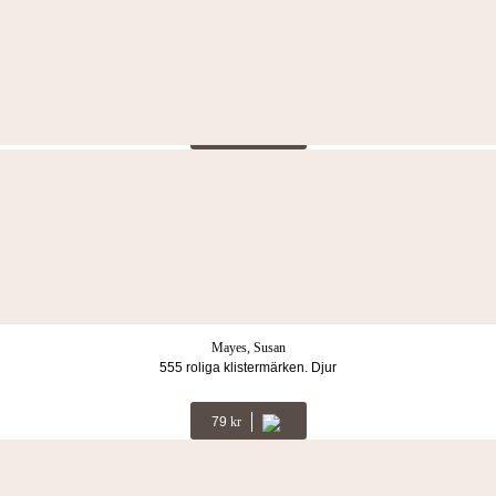
Namn saknas
Jag älskar glittriga enhörningar
LÄS MER
Rutbäck Eriksson, Sofia
Mord på dödens strand
LÄS MER
Mayes, Susan
555 roliga klistermärken. Djur
79
Kr