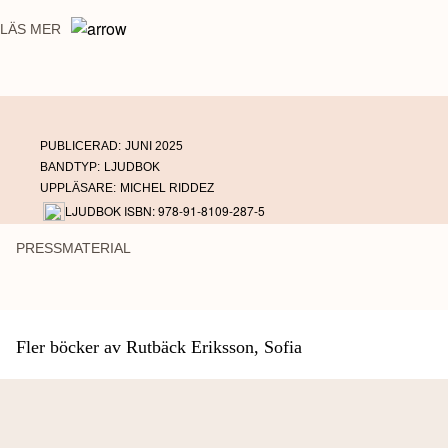
det han som tagit Godnattskatten? Och hur säger man godnatt till en mycket
LÄS MER
pratsam prins?
PUBLICERAD:
JUNI 2025
BANDTYP:
LJUDBOK
UPPLÄSARE:
MICHEL RIDDEZ
LJUDBOK ISBN: 978-91-8109-287-5
PRESSMATERIAL
Fler böcker av Rutbäck Eriksson, Sofia