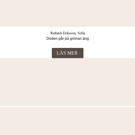
Rutbäck Eriksson, Sofia
Döden går på grönan äng
LÄS MER
Fler böcker i samma kategori
Rutbäck Eriksson, Sofia
Döden håller sig på mattan
LÄS MER