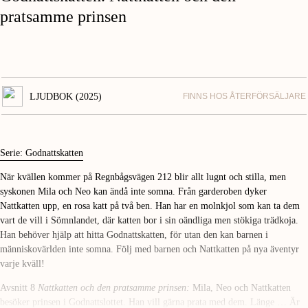
pratsamme prinsen
LJUDBOK (2025)
FINNS HOS ÅTERFÖRSÄLJARE
Serie: Godnattskatten
När kvällen kommer på Regnbågsvägen 212 blir allt lugnt och stilla, men
syskonen Mila och Neo kan ändå inte somna. Från garderoben dyker
Nattkatten upp, en rosa katt på två ben. Han har en molnkjol som kan ta dem
vart de vill i Sömnlandet, där katten bor i sin oändliga men stökiga trädkoja.
Han behöver hjälp att hitta Godnattskatten, för utan den kan barnen i
människovärlden inte somna. Följ med barnen och Nattkatten på nya äventyr
varje kväll!
Avsnitt 8
Nattkatten och den pratsamme prinsen:
Mila, Neo och Nattkatten
besöker prinsen i Godnattslottet. Han vill gärna prata med dem. Länge … Är