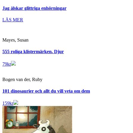
Jag älskar glittriga enhörningar
LÄS MER
Mayes, Susan
555 roliga klistermärken. Djur
79
kr
Bogen van der, Ruby
101 dinosaurier och allt du vill veta om dem
159
kr