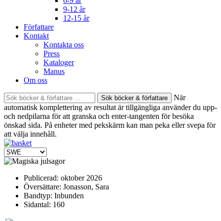
6-9 år
9-12 år
12-15 år
Författare
Kontakt
Kontakta oss
Press
Kataloger
Manus
Om oss
Sök
När
böcker
automatisk komplettering av resultat är tillgängliga använder du upp-
&
och nedpilarna för att granska och enter-tangenten för besöka
författare
önskad sida. På enheter med pekskärm kan man peka eller svepa för
efter:
att välja innehåll.
Publicerad:
oktober 2026
Översättare:
Jonasson, Sara
Bandtyp:
Inbunden
Sidantal:
160