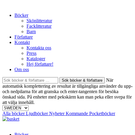
Skip
to
Böcker
content
Skönlitteratur
Facklitteratur
Barn
Författare
Kontakt
Kontakta oss
Press
Kataloger
Hej författare!
Om oss
Sök
När
böcker
automatisk komplettering av resultat är tillgängliga använder du upp-
&
och nedpilarna för att granska och enter-tangenten för besöka
författare
önskad sida. På enheter med pekskärm kan man peka eller svepa för
efter:
att välja innehåll.
Alla böcker
Ljudböcker
Nyheter
Kommande
Pocketböcker
Böcker