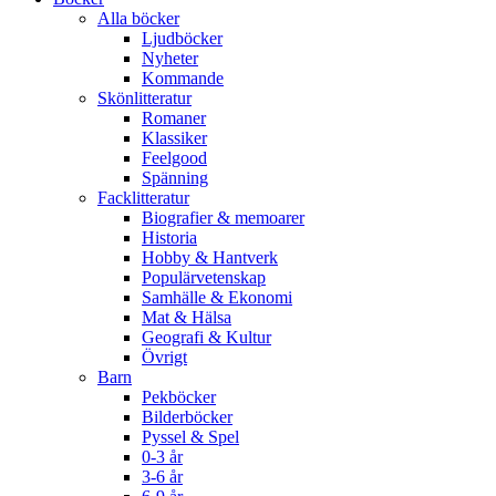
Alla böcker
Ljudböcker
Nyheter
Kommande
Skönlitteratur
Romaner
Klassiker
Feelgood
Spänning
Facklitteratur
Biografier & memoarer
Historia
Hobby & Hantverk
Populärvetenskap
Samhälle & Ekonomi
Mat & Hälsa
Geografi & Kultur
Övrigt
Barn
Pekböcker
Bilderböcker
Pyssel & Spel
0-3 år
3-6 år