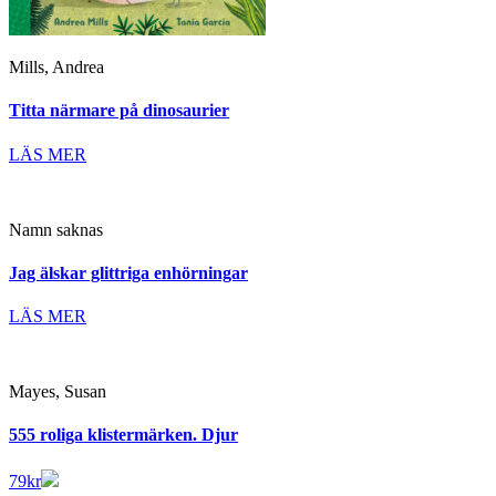
Mills, Andrea
Titta närmare på dinosaurier
LÄS MER
Namn saknas
Jag älskar glittriga enhörningar
LÄS MER
Mayes, Susan
555 roliga klistermärken. Djur
79
kr