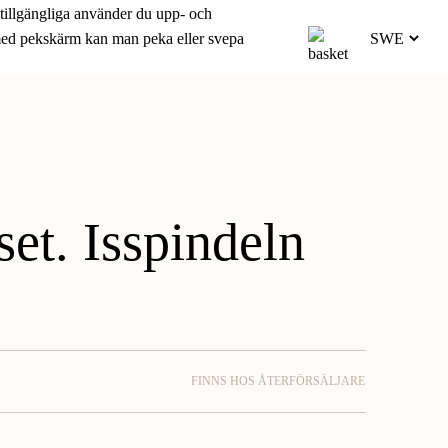
 tillgängliga använder du upp- och
 med pekskärm kan man peka eller svepa
et. Isspindeln
FINNS HOS ÅTERFÖRSÄLJARE