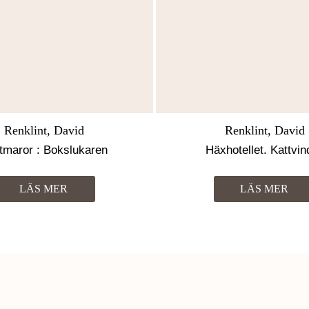
Renklint, David
Renklint, David
tmaror : Bokslukaren
Häxhotellet. Kattvin
LÄS MER
LÄS MER