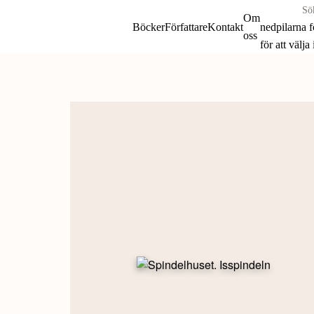
Sök
Om
böcker
Böcker
Författare
Kontakt
nedpilarna 
oss
&
för att välja
författare
Skip
efter:
to
content