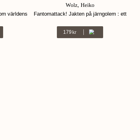
Wolz, Heiko
t om världens
Fantomattack! Jakten på järngolem : ett
Minecraft-äventyr
179
Kr