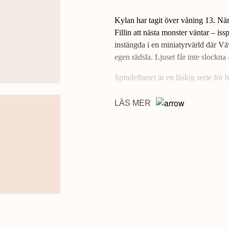
Kylan har tagit över våning 13. När
Fillin att nästa monster väntar – is
instängda i en miniatyrvärld där Vä
egen rädsla. Ljuset får inte slockna
Spindelhuset är en läskig serie för b
LÄS MER