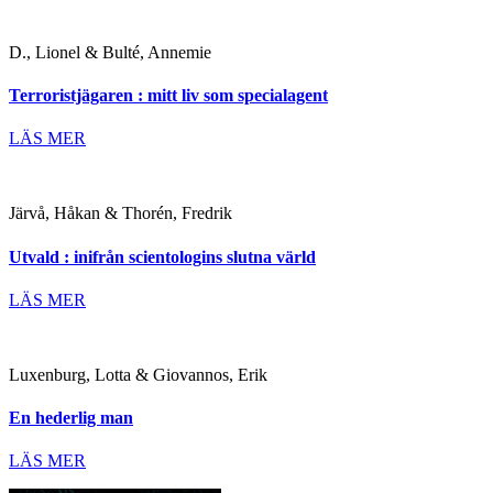
D., Lionel & Bulté, Annemie
Terroristjägaren : mitt liv som specialagent
LÄS MER
Järvå, Håkan & Thorén, Fredrik
Utvald : inifrån scientologins slutna värld
LÄS MER
Luxenburg, Lotta & Giovannos, Erik
En hederlig man
LÄS MER