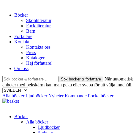
Skip
to
Böcker
content
Skönlitteratur
Facklitteratur
Barn
Författare
Kontakt
Kontakta oss
Press
Kataloger
Hej författare!
Om oss
Sök
När automatisk 
böcker
enheter med pekskärm kan man peka eller svepa för att välja innehåll.
&
författare
Alla böcker
Ljudböcker
Nyheter
Kommande
Pocketböcker
efter:
Böcker
Alla böcker
Ljudböcker
Nyheter