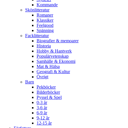
Kommande
Skönlitteratur
Romaner
Klassiker
Feelgood
Spänning
Facklitteratur
Biografier & memoarer
Historia
Hobby & Hantverk
Populärvetenskap
Samhälle & Ekonomi
Mat & Hälsa
Geografi & Kultur
Övrigt
Barn
Pekböcker
Bilderböcker
Pyssel & Spel
0-3 år
3-6 år
6-9 år
9-12 år
12-15 år