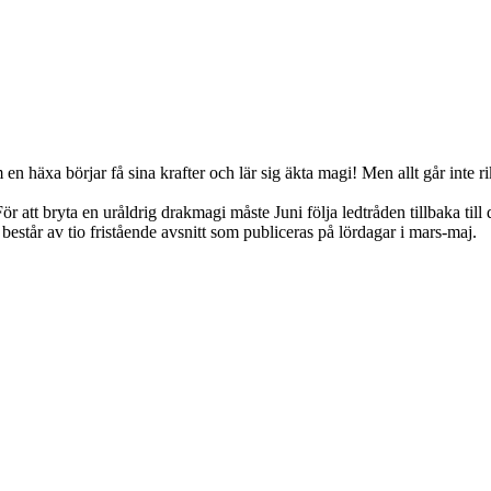
å som en häxa börjar få sina krafter och lär sig äkta magi! Men allt går in
 att bryta en uråldrig drakmagi måste Juni följa ledtråden tillbaka till d
består av tio fristående avsnitt som publiceras på lördagar i mars-maj.