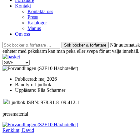
Författare
Kontakt
Kontakta oss
Press
Kataloger
Manus
Om oss
Sök
När automatisk 
böcker
enheter med pekskärm kan man peka eller svepa för att välja innehåll.
&
författare
efter:
Publicerad:
maj 2026
Bandtyp:
Ljudbok
Uppläsare:
Ella Schartner
Ljudbok ISBN: 978-91-8109-412-1
pressmaterial
Renklint, David