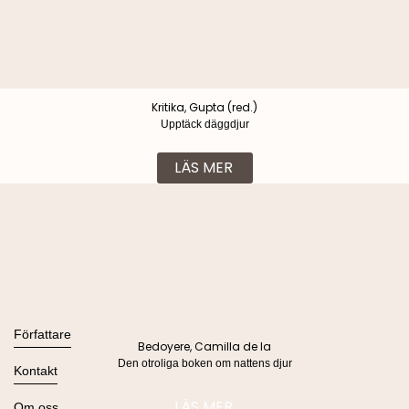
Kritika, Gupta (red.)
Upptäck däggdjur
LÄS MER
Böcker
Alla böcker
Författare
Bedoyere, Camilla de la
Ljudböcker
Den otroliga boken om nattens djur
Se alla
Kontakt
Nyheter
Kommande
Kontakta oss
LÄS MER
Om oss