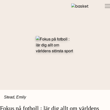
Skip
to
content
Stead, Emily
Fokus på fotboll : lär dig allt om världens