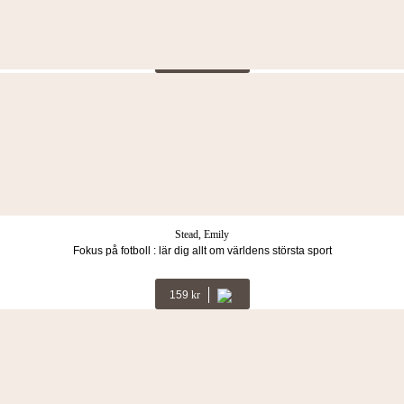
Stora boken om LEGO Minecraft : innehåller exklusiv
minifigur
LÄS MER
Renklint, David
Häxhotellet. Spindelnätet
LÄS MER
Stead, Emily
Fokus på fotboll : lär dig allt om världens största sport
159
Kr