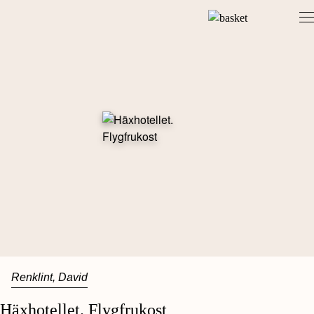
Skip
to
content
Renklint, David
Häxhotellet. Flygfrukost