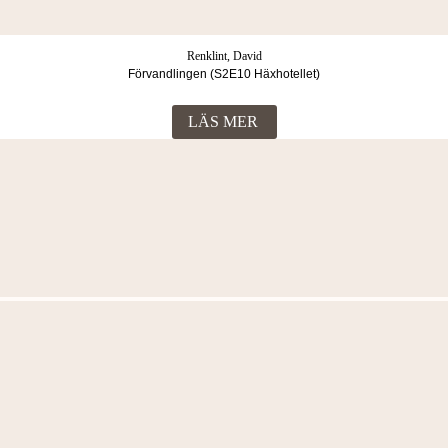
Renklint, David
Förvandlingen (S2E10 Häxhotellet)
LÄS MER
Fler böcker i samma kategori
Renklint, David
Häxhotellet. Stentrollen
LÄS MER