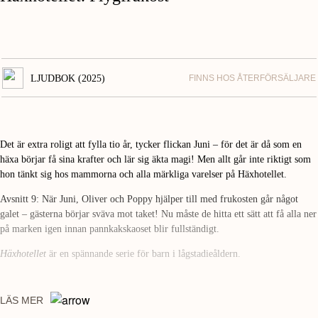
LJUDBOK (2025)
FINNS HOS ÅTERFÖRSÄLJARE
Det är extra roligt att fylla tio år, tycker flickan Juni – för det är då som en
häxa börjar få sina krafter och lär sig äkta magi! Men allt går inte riktigt som
hon tänkt sig hos mammorna och alla märkliga varelser på Häxhotellet.
Avsnitt 9: När Juni, Oliver och Poppy hjälper till med frukosten går något
galet – gästerna börjar sväva mot taket! Nu måste de hitta ett sätt att få alla ner
på marken igen innan pannkakskaoset blir fullständigt.
Häxhotellet
är en spännande serie för barn i lågstadieåldern.
LÄS MER