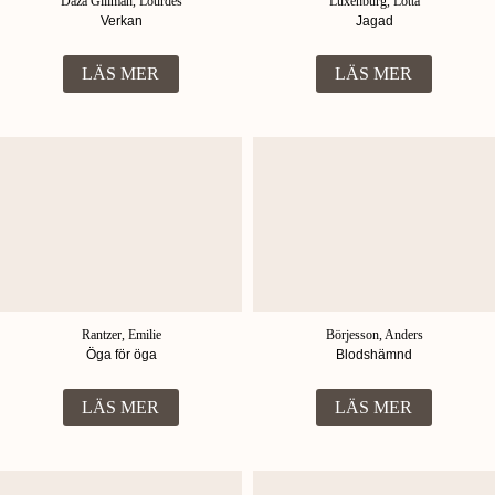
Daza Gillman, Lourdes
Luxenburg, Lotta
Verkan
Jagad
LÄS MER
LÄS MER
Rantzer, Emilie
Börjesson, Anders
Öga för öga
Blodshämnd
LÄS MER
LÄS MER