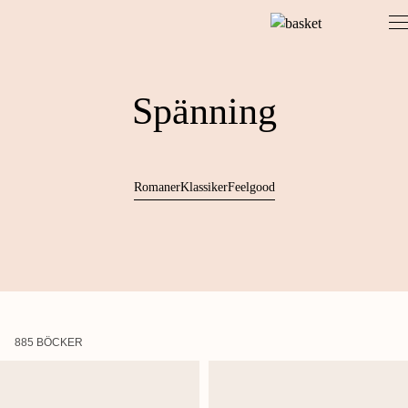
Skip
to
content
Spänning
Romaner
Klassiker
Feelgood
885 BÖCKER