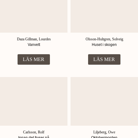
Daza Gillman, Lourdes
Olsson-Hultgren, Solveig
Vanvett
Huset i skogen
LÄS MER
LÄS MER
Carlsson, Rolf
Liljeberg, Owe
Innan det fryser på
Oktobermorden