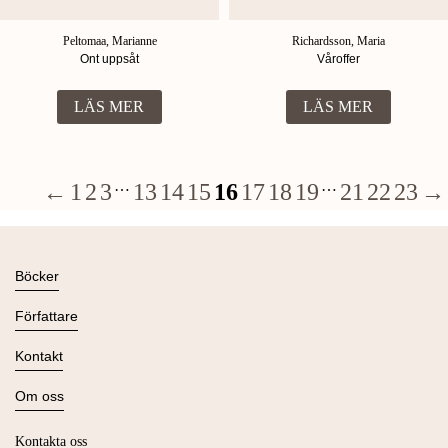
Peltomaa, Marianne
Richardsson, Maria
Ont uppsåt
Våroffer
LÄS MER
LÄS MER
…
…
←
1
2
3
13
14
15
16
17
18
19
21
22
23
→
Böcker
Alla böcker
Författare
Ljudböcker
Se alla
Kontakt
Nyheter
Kommande
Kontakta oss
Om oss
Press
Om Lind & Co
Kataloger
Kontakta oss