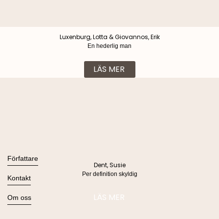
Luxenburg, Lotta & Giovannos, Erik
En hederlig man
LÄS MER
Böcker
Alla böcker
Författare
Dent, Susie
Ljudböcker
Per definition skyldig
Se alla
Kontakt
Nyheter
Kommande
Kontakta oss
LÄS MER
Om oss
Press
Om Lind & Co
Kataloger