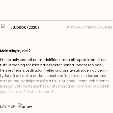
LJUDBOK (2020)
FINNS HOS ÅTERFÖRSÄLJARE
Makttrilogin, del 2.
Ett sexualmord på en medelålders man blir upptakten till en
tuff utredning för kriminalinspektör Sanna Johansson och
hennes team. Ledtrådar – eller snarare avsaknaden av dem –
tyder på att detta är det senaste offret för en seriemördare,
ett i en rad av tidigare olösta fall. Det enda Sanna och hennes
kollegor vet med säkerhet är att mördaren kommer att slå till
igen. Men när? Och mot vem?
LÄS MER