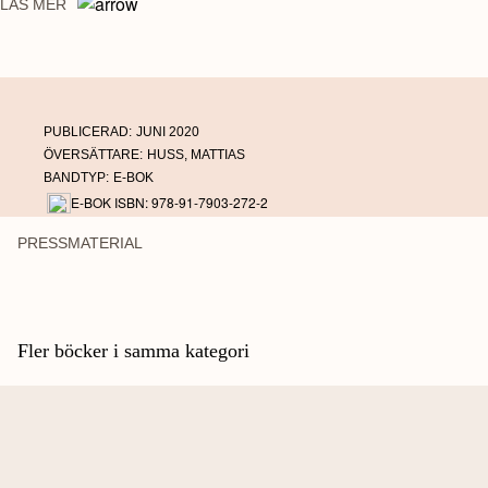
LÄS MER
i Salo i sydvästra Finland misslyckades. Det som berättas
i
Värdetransportrånaren
låter som hämtat från en actionfilm eller tv-serie. Men
det här är på riktigt.
PUBLICERAD:
JUNI 2020
ÖVERSÄTTARE:
HUSS, MATTIAS
BANDTYP:
E-BOK
E-BOK ISBN: 978-91-7903-272-2
PRESSMATERIAL
Fler böcker i samma kategori