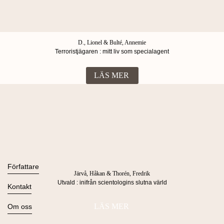
D., Lionel & Bulté, Annemie
Terroristjägaren : mitt liv som specialagent
LÄS MER
Böcker
Alla böcker
Författare
Järvå, Håkan & Thorén, Fredrik
Ljudböcker
Utvald : inifrån scientologins slutna värld
Se alla
Kontakt
Nyheter
Kommande
Kontakta oss
LÄS MER
Om oss
Press
Om Lind & Co