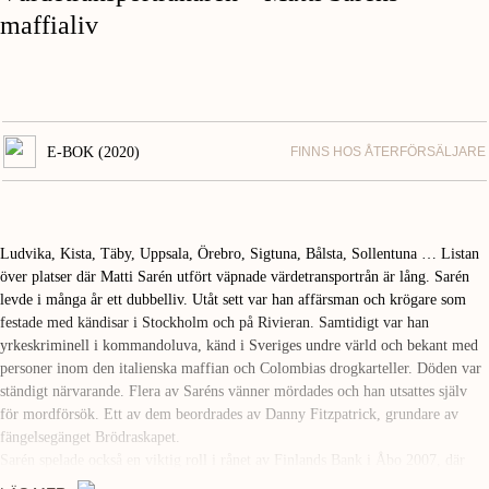
maffialiv
E-BOK (2020)
FINNS HOS ÅTERFÖRSÄLJARE
Ludvika, Kista, Täby, Uppsala, Örebro, Sigtuna, Bålsta, Sollentuna … Listan
över platser där Matti Sarén utfört väpnade värdetransportrån är lång. Sarén
levde i många år ett dubbelliv. Utåt sett var han affärsman och krögare som
festade med kändisar i Stockholm och på Rivieran. Samtidigt var han
yrkeskriminell i kommandoluva, känd i Sveriges undre värld och bekant med
personer inom den italienska maffian och Colombias drogkarteller. Döden var
ständigt närvarande. Flera av Saréns vänner mördades och han utsattes själv
för mordförsök. Ett av dem beordrades av Danny Fitzpatrick, grundare av
fängelsegänget Brödraskapet.
Sarén spelade också en viktig roll i rånet av Finlands Bank i Åbo 2007, där
bytet blev 1,5 miljoner euro. Allt rämnade 2016 när ett stort värdetransportrån