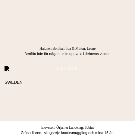
Kataloger
Kontakta oss
Köpvillkor & Integritetspolicy
Manus
info@lindco.se
Besöksadress
Postadress
Blasieholmstorg 8
Box 1052
111 48 Stockholm
101 39 Stockholm
Halonen Bomban, Ida & Milton, Leone
Berätta inte för någon : min uppväxt i Jehovas vittnen
LÄS MER
Köpvillkor & Integritetspolicy
© 2026 Lind & co AB. All rights reserved.
Elovsson, Örjan & Landehag, Tobias
Gräsodlaren : skogsrejv, knarksmuggling och mina 15 år i