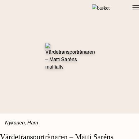
Skip
to
content
Nykänen, Harri
Värdetransportrånaren – Matti Saréns