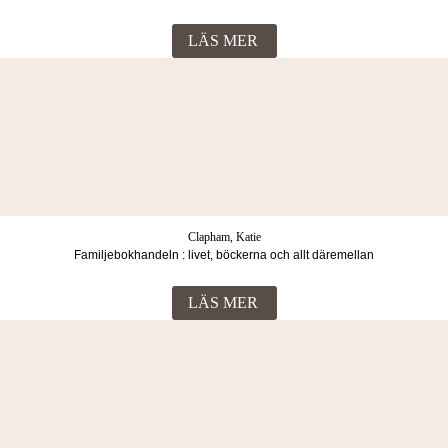
ett indonesiskt skräckfängelse
LÄS MER
Clapham, Katie
Familjebokhandeln : livet, böckerna och allt däremellan
LÄS MER