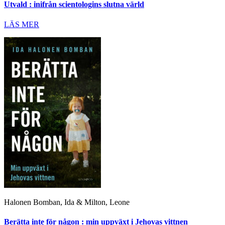
Utvald : inifrån scientologins slutna värld
LÄS MER
Halonen Bomban, Ida & Milton, Leone
Berätta inte för någon : min uppväxt i Jehovas vittnen