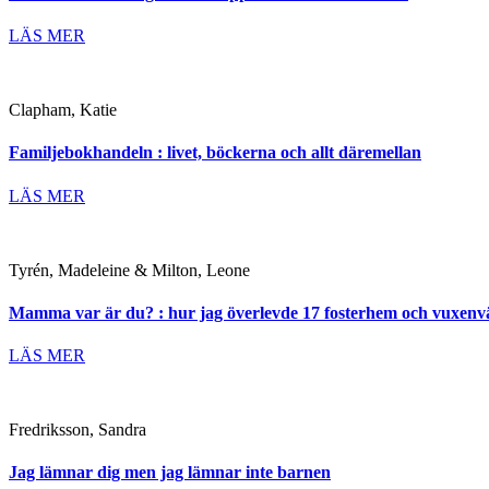
LÄS MER
Clapham, Katie
Familjebokhandeln : livet, böckerna och allt däremellan
LÄS MER
Tyrén, Madeleine & Milton, Leone
Mamma var är du? : hur jag överlevde 17 fosterhem och vuxenv
LÄS MER
Fredriksson, Sandra
Jag lämnar dig men jag lämnar inte barnen