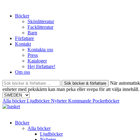
Skip
to
Böcker
content
Skönlitteratur
Facklitteratur
Barn
Författare
Kontakt
Kontakta oss
Press
Kataloger
Hej författare!
Om oss
Sök
När automatisk 
böcker
enheter med pekskärm kan man peka eller svepa för att välja innehåll.
&
författare
Alla böcker
Ljudböcker
Nyheter
Kommande
Pocketböcker
efter:
Böcker
Alla böcker
Ljudböcker
Nyheter