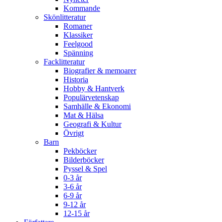
Kommande
Skönlitteratur
Romaner
Klassiker
Feelgood
Spänning
Facklitteratur
Biografier & memoarer
Historia
Hobby & Hantverk
Populärvetenskap
Samhälle & Ekonomi
Mat & Hälsa
Geografi & Kultur
Övrigt
Barn
Pekböcker
Bilderböcker
Pyssel & Spel
0-3 år
3-6 år
6-9 år
9-12 år
12-15 år