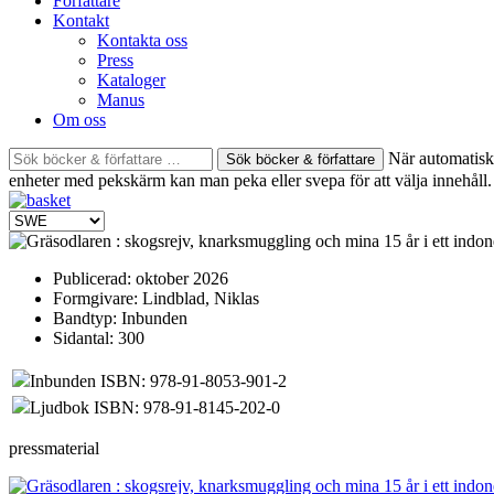
Författare
Kontakt
Kontakta oss
Press
Kataloger
Manus
Om oss
Sök
När automatisk 
böcker
enheter med pekskärm kan man peka eller svepa för att välja innehåll.
&
författare
efter:
Publicerad:
oktober 2026
Formgivare:
Lindblad, Niklas
Bandtyp:
Inbunden
Sidantal:
300
Inbunden ISBN: 978-91-8053-901-2
Ljudbok ISBN: 978-91-8145-202-0
pressmaterial