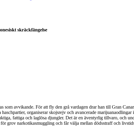
onesiskt skräckfängelse
as som avvikande. För att fly den grå vardagen drar han till Gran Cana
aschpartier, organiserar skojsrejv och avancerade marijuanaodlingar i 
ktiga, fattiga och laglösa djungler. Det är en äventyrlig tillvaro, och 
n för grov narkotikasmuggling och får välja mellan dödsstraff och livst