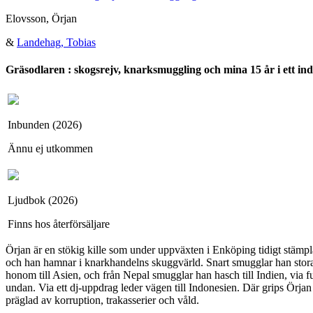
Elovsson, Örjan
&
Landehag, Tobias
Gräsodlaren : skogsrejv, knarksmuggling och mina 15 år i ett ind
Inbunden (2026)
Ännu ej utkommen
Ljudbok (2026)
Finns hos återförsäljare
Örjan är en stökig kille som under uppväxten i Enköping tidigt stämpl
och han hamnar i knarkhandelns skuggvärld. Snart smugglar han stora h
honom till Asien, och från Nepal smugglar han hasch till Indien, via fu
undan. Via ett dj-uppdrag leder vägen till Indonesien. Där grips Örja
präglad av korruption, trakasserier och våld.