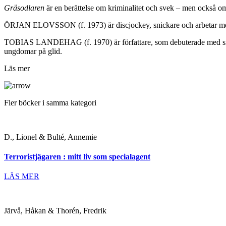
Gräsodlaren
är en berättelse om kriminalitet och svek – men också om
ÖRJAN ELOVSSON (f. 1973) är discjockey, snickare och arbetar med 
TOBIAS LANDEHAG (f. 1970) är författare, som debuterade med sin
ungdomar på glid.
Läs mer
Fler böcker i samma kategori
D., Lionel & Bulté, Annemie
Terroristjägaren : mitt liv som specialagent
LÄS MER
Järvå, Håkan & Thorén, Fredrik