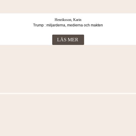
Henriksson, Karin
Trump : miljarderna, medierna och makten
LÄS MER
Fler böcker i samma kategori
Henriksson, Karin
USA:s alla presidenter
99
Kr