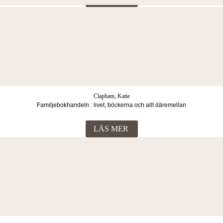
Henriksson, Karin
Bevingade ord från USA : 200 citat och talesätt
LÄS MER
Clapham, Katie
Familjebokhandeln : livet, böckerna och allt däremellan
LÄS MER