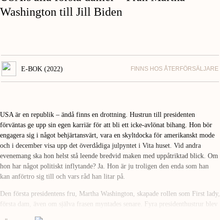
Washington till Jill Biden
E-BOK (2022)
FINNS HOS ÅTERFÖRSÄLJARE
USA är en republik – ändå finns en drottning. Hustrun till presidenten
förväntas ge upp sin egen karriär för att bli ett icke-avlönat bihang. Hon bör
engagera sig i något behjärtansvärt, vara en skyltdocka för amerikanskt mode
och i december visa upp det överdådiga julpyntet i Vita huset. Vid andra
evenemang ska hon helst stå leende bredvid maken med uppåtriktad blick. Om
hon har något politiskt inflytande? Ja. Hon är ju troligen den enda som han
kan anförtro sig till och vars råd han litar på.
Den första presidentens fru, Martha Washington, skapade rollen som First lady,
första dam, även om själva frasen myntades senare. Fyra presidenthustrur blev
änkor när deras män mördades. Bara en president förblev ungkarl hela livet.