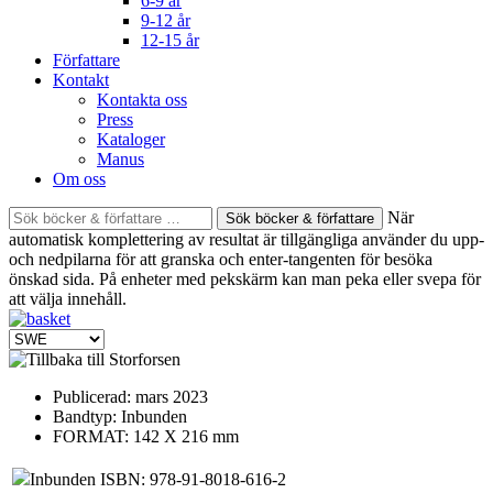
6-9 år
9-12 år
12-15 år
Författare
Kontakt
Kontakta oss
Press
Kataloger
Manus
Om oss
Sök
När
böcker
automatisk komplettering av resultat är tillgängliga använder du upp-
&
och nedpilarna för att granska och enter-tangenten för besöka
författare
önskad sida. På enheter med pekskärm kan man peka eller svepa för
efter:
att välja innehåll.
Publicerad:
mars 2023
Bandtyp:
Inbunden
FORMAT: 142 X 216 mm
Inbunden ISBN: 978-91-8018-616-2