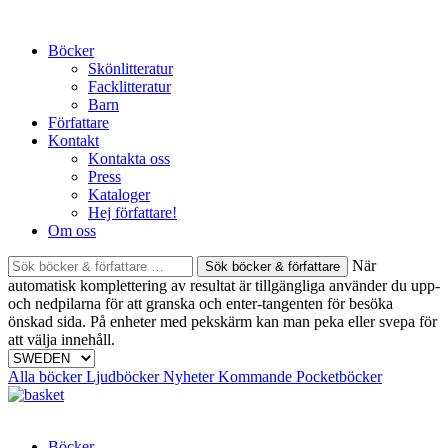
Skip
to
Böcker
content
Skönlitteratur
Facklitteratur
Barn
Författare
Kontakt
Kontakta oss
Press
Kataloger
Hej författare!
Om oss
Sök
När
böcker
automatisk komplettering av resultat är tillgängliga använder du upp-
&
och nedpilarna för att granska och enter-tangenten för besöka
författare
önskad sida. På enheter med pekskärm kan man peka eller svepa för
efter:
att välja innehåll.
Alla böcker
Ljudböcker
Nyheter
Kommande
Pocketböcker
Böcker