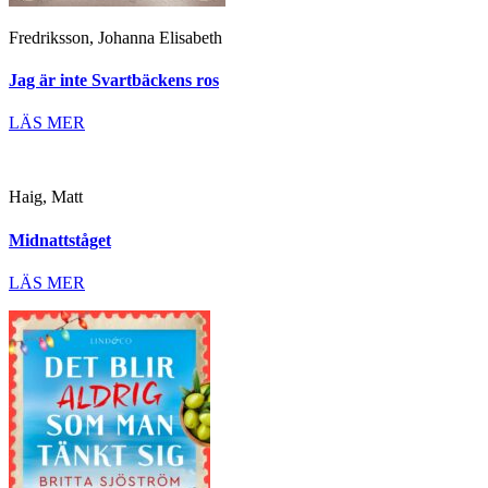
Fredriksson, Johanna Elisabeth
Jag är inte Svartbäckens ros
LÄS MER
Haig, Matt
Midnattståget
LÄS MER