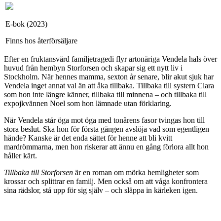
E-bok (2023)
Finns hos återförsäljare
Efter en fruktansvärd familjetragedi flyr artonåriga Vendela hals över
huvud från hembyn Storforsen och skapar sig ett nytt liv i
Stockholm. När hennes mamma, sexton år senare, blir akut sjuk har
Vendela inget annat val än att åka tillbaka. Tillbaka till systern Clara
som hon inte längre känner, tillbaka till minnena – och tillbaka till
expojkvännen Noel som hon lämnade utan förklaring.
När Vendela står öga mot öga med tonårens fasor tvingas hon till
stora beslut. Ska hon för första gången avslöja vad som egentligen
hände? Kanske är det enda sättet för henne att bli kvitt
mardrömmarna, men hon riskerar att ännu en gång förlora allt hon
håller kärt.
Tillbaka till Storforsen
är en roman om mörka hemligheter som
krossar och splittrar en familj. Men också om att våga konfrontera
sina rädslor, stå upp för sig själv – och släppa in kärleken igen.