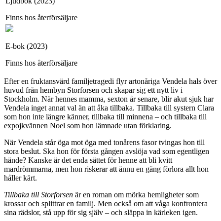
Ljudbok (2023)
Finns hos återförsäljare
E-bok (2023)
Finns hos återförsäljare
Efter en fruktansvärd familjetragedi flyr artonåriga Vendela hals över
huvud från hembyn Storforsen och skapar sig ett nytt liv i
Stockholm. När hennes mamma, sexton år senare, blir akut sjuk har
Vendela inget annat val än att åka tillbaka. Tillbaka till systern Clara
som hon inte längre känner, tillbaka till minnena – och tillbaka till
expojkvännen Noel som hon lämnade utan förklaring.
När Vendela står öga mot öga med tonårens fasor tvingas hon till
stora beslut. Ska hon för första gången avslöja vad som egentligen
hände? Kanske är det enda sättet för henne att bli kvitt
mardrömmarna, men hon riskerar att ännu en gång förlora allt hon
håller kärt.
Tillbaka till Storforsen
är en roman om mörka hemligheter som
krossar och splittrar en familj. Men också om att våga konfrontera
sina rädslor, stå upp för sig själv – och släppa in kärleken igen.