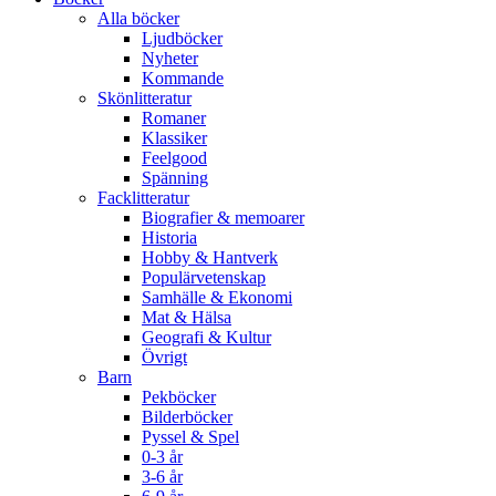
Alla böcker
Ljudböcker
Nyheter
Kommande
Skönlitteratur
Romaner
Klassiker
Feelgood
Spänning
Facklitteratur
Biografier & memoarer
Historia
Hobby & Hantverk
Populärvetenskap
Samhälle & Ekonomi
Mat & Hälsa
Geografi & Kultur
Övrigt
Barn
Pekböcker
Bilderböcker
Pyssel & Spel
0-3 år
3-6 år