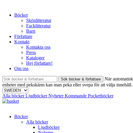
Skip
to
Böcker
content
Skönlitteratur
Facklitteratur
Barn
Författare
Kontakt
Kontakta oss
Press
Kataloger
Hej författare!
Om oss
Sök
När automatisk 
böcker
enheter med pekskärm kan man peka eller svepa för att välja innehåll.
&
författare
Alla böcker
Ljudböcker
Nyheter
Kommande
Pocketböcker
efter:
Böcker
Alla böcker
Ljudböcker
Nyheter