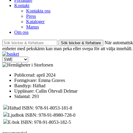
Författare
Kontakt
Kontakta oss
Press
Kataloger
Manus
Om oss
Sök
När automatisk 
böcker
enheter med pekskärm kan man peka eller svepa för att välja innehåll.
&
författare
efter:
Publicerad:
april 2024
Formgivare:
Emma Graves
Bandtyp:
Häftad
Uppläsare:
Callin Öhrvall Delmar
Sidantal:
293
Häftad ISBN: 978-91-8053-181-8
Ljudbok ISBN: 978-91-8980-728-0
E-bok ISBN: 978-91-8053-182-5