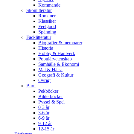
Kommande
Skönlitteratur
Romaner
Klassiker
Feelgood
Spänning
Facklitteratur
Biografier & memoarer
Historia
Hobby & Hantverk
Populärvetenskap
Samhälle & Ekonomi
Mat & Hälsa
Geografi & Kultur
Övrigt
Barn
Pekböcker
Bilderböcker
Pyssel & Spel
0-3 år
3-6 år
6-9 år
9-12 år
12-15 år