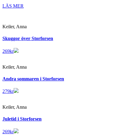
LÄS MER
Keiler, Anna
Skuggor över Storforsen
269
kr
Keiler, Anna
Andra sommaren i Storforsen
279
kr
Keiler, Anna
Juletid i Storforsen
269
kr