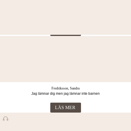
Tyrén, Madeleine & Milton, Leone
Mamma var är du? : hur jag överlevde 17 fosterhem och
vuxenvärldens svek
LÄS MER
Hayden, Torey
Det vilsna barnet: En sann historia
LÄS MER
Fredriksson, Sandra
Jag lämnar dig men jag lämnar inte barnen
LÄS MER