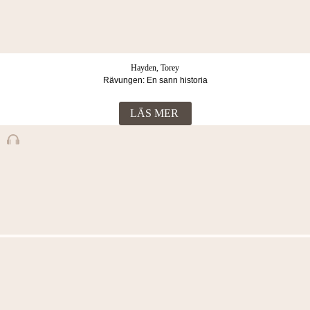
Hayden, Torey
Rävungen: En sann historia
LÄS MER
Fler böcker i samma kategori
Hayden, Torey
Spökflickan: En sann historia
LÄS MER