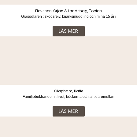
Elovsson, Örjan & Landehag, Tobias
Gräsodlaren : skogsrejv, knarksmuggling och mina 15 år i
ett indonesiskt skräckfängelse
LÄS MER
Clapham, Katie
Familjebokhandeln : livet, böckerna och allt däremellan
LÄS MER