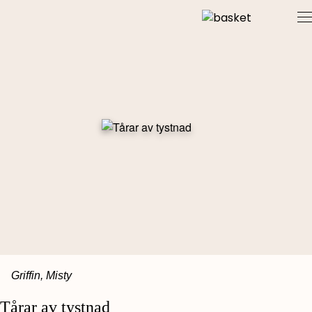
Skip
to
content
Griffin, Misty
Tårar av tystnad