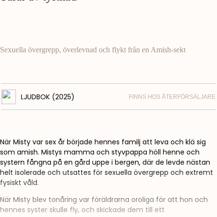
Sexuella övergrepp, överlevnad och flykt från en Amish-sekt
LJUDBOK (2025)
FINNS HOS ÅTERFÖRSÄLJARE
När Misty var sex år började hennes familj att leva och klä sig
som amish. Mistys mamma och styvpappa höll henne och
systern fångna på en gård uppe i bergen, där de levde nästan
helt isolerade och utsattes för sexuella övergrepp och extremt
fysiskt våld.
När Misty blev tonåring var föräldrarna oroliga för att hon och
hennes syster skulle fly, och skickade dem till ett