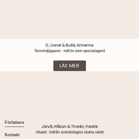
D., Lionel & Bulté, Annemie
Terroristjägaren : mitt liv som specialagent
LÄS MER
Böcker
Alla böcker
Författare
Järvå, Håkan & Thorén, Fredrik
Ljudböcker
Utvald : inifrån scientologins slutna värld
Se alla
Kontakt
Nyheter