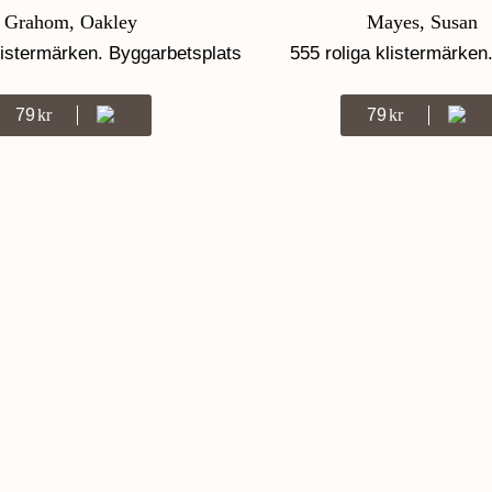
Grahom, Oakley
Mayes, Susan
listermärken. Byggarbetsplats
555 roliga klistermärken.
79
Kr
79
Kr