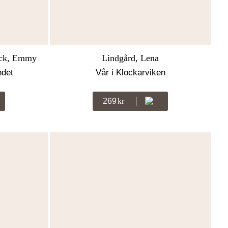
äck, Emmy
Lindgård, Lena
ndet
Vår i Klockarviken
269
Kr