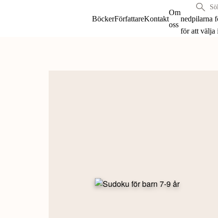
Sök
Om
böcker
Böcker
Författare
Kontakt
nedpilarna 
oss
&
för att välja
författare
Skip
efter:
to
content