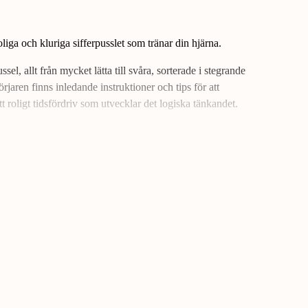
iga och kluriga sifferpusslet som tränar din hjärna.
l, allt från mycket lätta till svåra, sorterade i stegrande
rjaren finns inledande instruktioner och tips för att
 roligt tidsfördriv som utvecklar det logiska tänkandet.