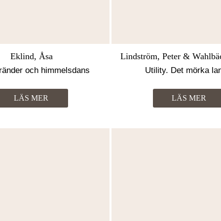
Eklind, Åsa
Lindström, Peter & Wahlb
ränder och himmelsdans
Utility. Det mörka la
LÄS MER
LÄS MER