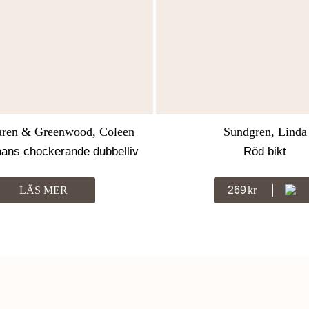
aren & Greenwood, Coleen
Sundgren, Linda
ans chockerande dubbelliv
Röd bikt
LÄS MER
269
Kr