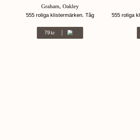
Graham, Oakley
555 roliga klistermärken. Tåg
555 roliga k
79
Kr