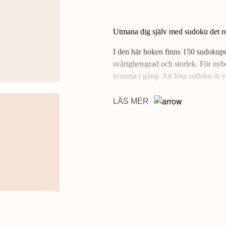
Utmana dig själv med sudoku det rol
I den här boken finns 150 sudokupusse
svårighetsgrad och storlek. För nybö
komma i gång. Att lösa sudoku är ett
LÄS MER