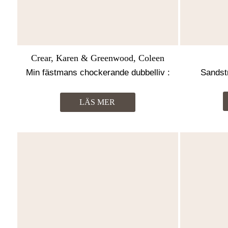
Crear, Karen & Greenwood, Coleen
Min fästmans chockerande dubbelliv :
Sandst
Hans andra familj bara en halvtimme bort
LÄS MER