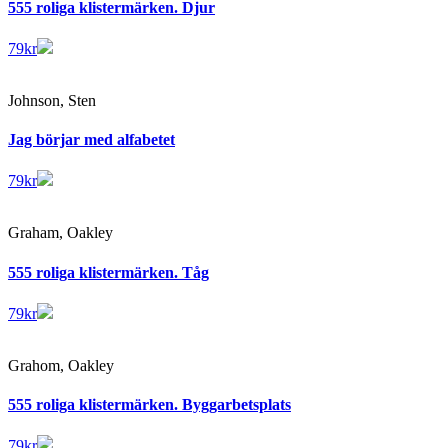
555 roliga klistermärken. Djur
79
kr
Johnson, Sten
Jag börjar med alfabetet
79
kr
Graham, Oakley
555 roliga klistermärken. Tåg
79
kr
Grahom, Oakley
555 roliga klistermärken. Byggarbetsplats
79
kr