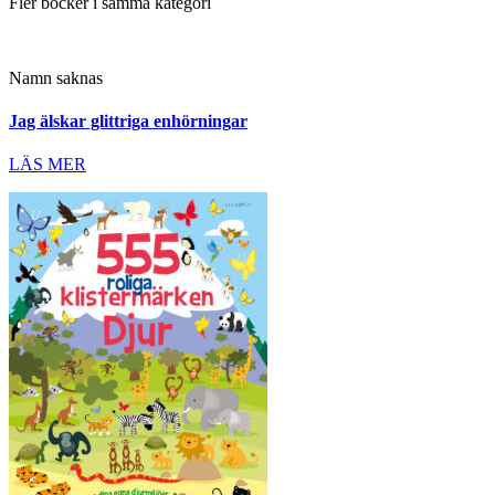
Fler böcker i samma kategori
Namn saknas
Jag älskar glittriga enhörningar
LÄS MER