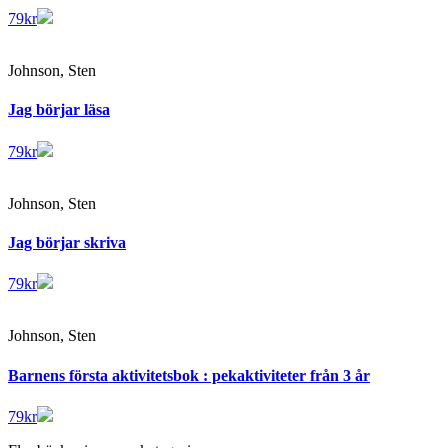
79
kr
Johnson, Sten
Jag börjar läsa
79
kr
Johnson, Sten
Jag börjar skriva
79
kr
Johnson, Sten
Barnens första aktivitetsbok : pekaktiviteter från 3 år
79
kr