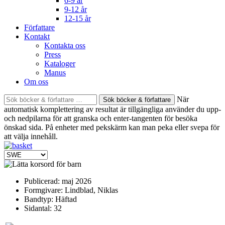
6-9 år
9-12 år
12-15 år
Författare
Kontakt
Kontakta oss
Press
Kataloger
Manus
Om oss
Sök
När
böcker
automatisk komplettering av resultat är tillgängliga använder du upp-
&
och nedpilarna för att granska och enter-tangenten för besöka
författare
önskad sida. På enheter med pekskärm kan man peka eller svepa för
efter:
att välja innehåll.
Publicerad:
maj 2026
Formgivare:
Lindblad, Niklas
Bandtyp:
Häftad
Sidantal:
32