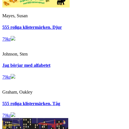
Mayes, Susan
555 roliga klistermärken. Djur
79
kr
Johnson, Sten
Jag börjar med alfabetet
79
kr
Graham, Oakley
555 roliga klistermärken. Tåg
79
kr