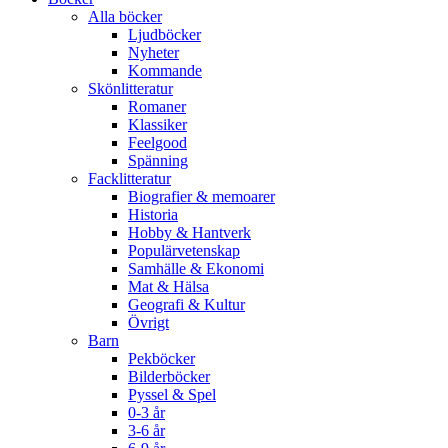
Alla böcker
Ljudböcker
Nyheter
Kommande
Skönlitteratur
Romaner
Klassiker
Feelgood
Spänning
Facklitteratur
Biografier & memoarer
Historia
Hobby & Hantverk
Populärvetenskap
Samhälle & Ekonomi
Mat & Hälsa
Geografi & Kultur
Övrigt
Barn
Pekböcker
Bilderböcker
Pyssel & Spel
0-3 år
3-6 år