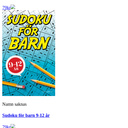
79
kr
Namn saknas
Sudoku för barn 9-12 år
79
kr