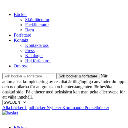
Skip
to
Böcker
content
Skönlitteratur
Facklitteratur
Barn
Författare
Kontakt
Kontakta oss
Press
Kataloger
Hej författare!
Om oss
Sök
När
böcker
automatisk komplettering av resultat är tillgängliga använder du upp-
&
och nedpilarna för att granska och enter-tangenten för besöka
författare
önskad sida. På enheter med pekskärm kan man peka eller svepa för
efter:
att välja innehåll.
Alla böcker
Ljudböcker
Nyheter
Kommande
Pocketböcker
Böcker