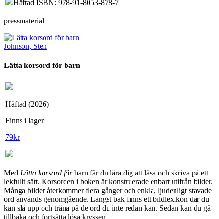
Häftad ISBN: 978-91-8053-878-7
pressmaterial
Johnson, Sten
Lätta korsord för barn
Häftad (2026)
Finns i lager
79
kr
Med
Lätta korsord för
barn får du lära dig att läsa och skriva på ett
lekfullt sätt. Korsorden i boken är konstruerade enbart utifrån bilder.
Många bilder återkommer flera gånger och enkla, ljudenligt stavade
ord används genomgående. Längst bak finns ett bildlexikon där du
kan slå upp och träna på de ord du inte redan kan. Sedan kan du gå
tillbaka och fortsätta lösa kryssen.