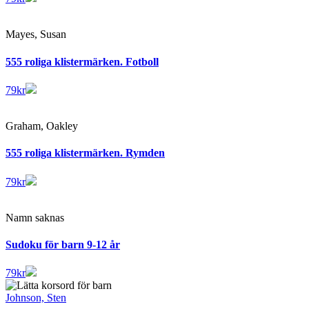
Mayes, Susan
555 roliga klistermärken. Fotboll
79
kr
Graham, Oakley
555 roliga klistermärken. Rymden
79
kr
Namn saknas
Sudoku för barn 9-12 år
79
kr
Johnson, Sten