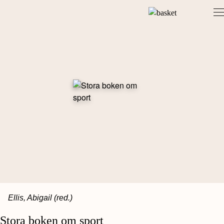
Skip
to
content
Ellis, Abigail (red.)
Stora boken om sport