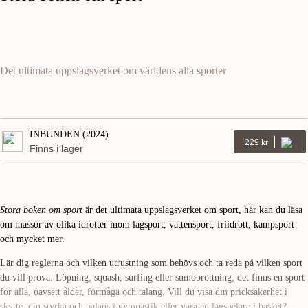
Det ultimata uppslagsverket om världens alla sporter
INBUNDEN (2024)
229
Kr
Finns i lager
Stora boken om sport
är det ultimata uppslagsverket om sport, här kan du läsa
om massor av olika idrotter inom lagsport, vattensport, friidrott, kampsport
och mycket mer.
Lär dig reglerna och vilken utrustning som behövs och ta reda på vilken sport
du vill prova. Löpning, squash, surfing eller sumobrottning, det finns en sport
för alla, oavsett ålder, förmåga och talang. Vill du visa din pricksäkerhet i
skytte, din styrka och balans i gymnastik eller vara en lagspelare i basket?