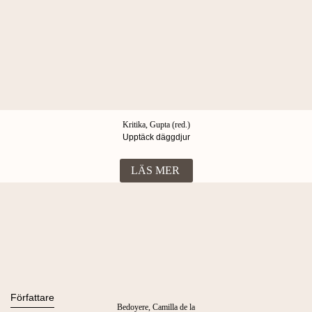
Kritika, Gupta (red.)
Upptäck däggdjur
LÄS MER
Böcker
Alla böcker
Författare
Bedoyere, Camilla de la
Ljudböcker