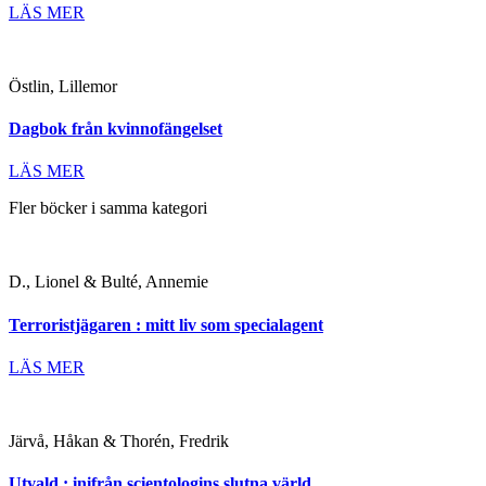
LÄS MER
Östlin, Lillemor
Dagbok från kvinnofängelset
LÄS MER
Fler böcker i samma kategori
D., Lionel & Bulté, Annemie
Terroristjägaren : mitt liv som specialagent
LÄS MER
Järvå, Håkan & Thorén, Fredrik
Utvald : inifrån scientologins slutna värld