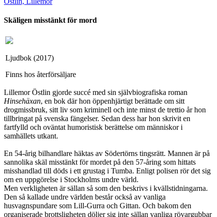
Östlin, Lillemor
Skäligen misstänkt för mord
Ljudbok (2017)
Finns hos återförsäljare
Lillemor Östlin gjorde succé med sin självbiografiska roman
Hinsehäxan
, en bok där hon öppenhjärtigt berättade om sitt
drogmissbruk, sitt liv som kriminell och inte minst de trettio år hon
tillbringat på svenska fängelser. Sedan dess har hon skrivit en
fartfylld och oväntat humoristisk berättelse om människor i
samhällets utkant.
En 54-årig bilhandlare häktas av Södertörns tingsrätt. Mannen är på
sannolika skäl misstänkt för mordet på den 57-åring som hittats
misshandlad till döds i ett grustag i Tumba. Enligt polisen rör det sig
om en uppgörelse i Stockholms undre värld.
Men verkligheten är sällan så som den beskrivs i kvällstidningarna.
Den så kallade undre världen består också av vanliga
husvagnspundare som Lill-Gurra och Gittan. Och bakom den
organiserade brottsligheten döljer sig inte sällan vanliga rövargubbar