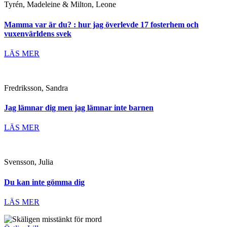
Tyrén, Madeleine & Milton, Leone
Mamma var är du? : hur jag överlevde 17 fosterhem och
vuxenvärldens svek
LÄS MER
Fredriksson, Sandra
Jag lämnar dig men jag lämnar inte barnen
LÄS MER
Svensson, Julia
Du kan inte gömma dig
LÄS MER