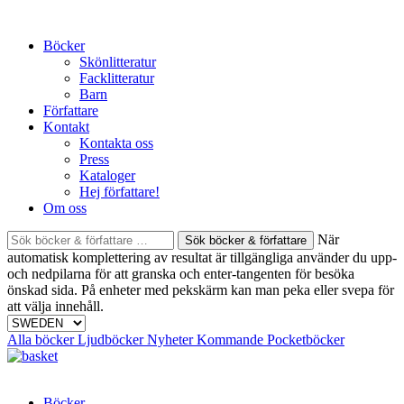
Skip
to
Böcker
content
Skönlitteratur
Facklitteratur
Barn
Författare
Kontakt
Kontakta oss
Press
Kataloger
Hej författare!
Om oss
Sök
När
böcker
automatisk komplettering av resultat är tillgängliga använder du upp-
&
och nedpilarna för att granska och enter-tangenten för besöka
författare
önskad sida. På enheter med pekskärm kan man peka eller svepa för
efter:
att välja innehåll.
Alla böcker
Ljudböcker
Nyheter
Kommande
Pocketböcker
Böcker