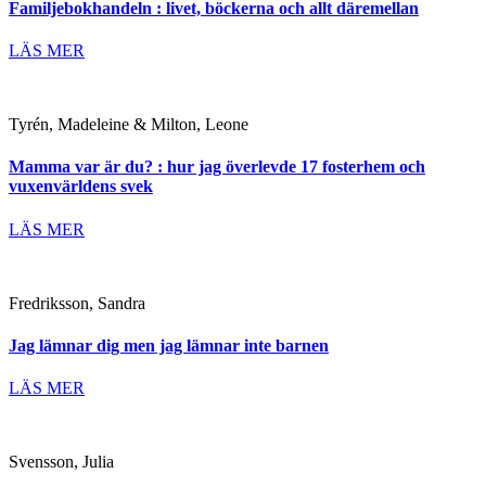
Familjebokhandeln : livet, böckerna och allt däremellan
LÄS MER
Tyrén, Madeleine & Milton, Leone
Mamma var är du? : hur jag överlevde 17 fosterhem och
vuxenvärldens svek
LÄS MER
Fredriksson, Sandra
Jag lämnar dig men jag lämnar inte barnen
LÄS MER
Svensson, Julia