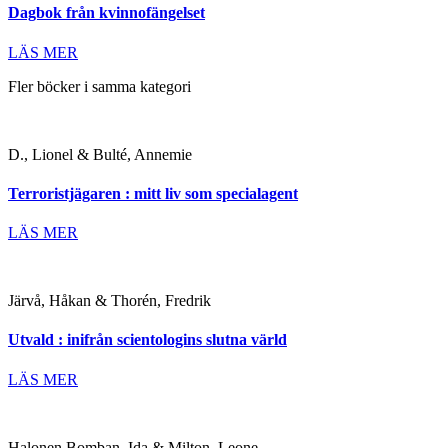
Dagbok från kvinnofängelset
LÄS MER
Fler böcker i samma kategori
D., Lionel & Bulté, Annemie
Terroristjägaren : mitt liv som specialagent
LÄS MER
Järvå, Håkan & Thorén, Fredrik
Utvald : inifrån scientologins slutna värld
LÄS MER
Halonen Bomban, Ida & Milton, Leone