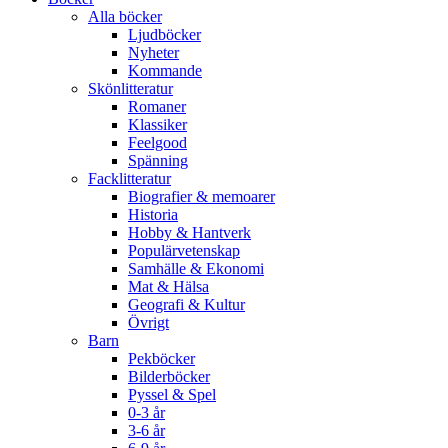
Alla böcker
Ljudböcker
Nyheter
Kommande
Skönlitteratur
Romaner
Klassiker
Feelgood
Spänning
Facklitteratur
Biografier & memoarer
Historia
Hobby & Hantverk
Populärvetenskap
Samhälle & Ekonomi
Mat & Hälsa
Geografi & Kultur
Övrigt
Barn
Pekböcker
Bilderböcker
Pyssel & Spel
0-3 år
3-6 år