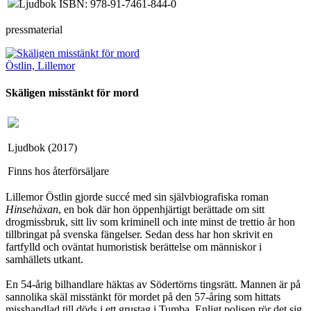
Ljudbok ISBN: 978-91-7461-844-0
pressmaterial
Östlin, Lillemor
Skäligen misstänkt för mord
Ljudbok (2017)
Finns hos återförsäljare
Lillemor Östlin gjorde succé med sin självbiografiska roman
Hinsehäxan
, en bok där hon öppenhjärtigt berättade om sitt
drogmissbruk, sitt liv som kriminell och inte minst de trettio år hon
tillbringat på svenska fängelser. Sedan dess har hon skrivit en
fartfylld och oväntat humoristisk berättelse om människor i
samhällets utkant.
En 54-årig bilhandlare häktas av Södertörns tingsrätt. Mannen är på
sannolika skäl misstänkt för mordet på den 57-åring som hittats
misshandlad till döds i ett grustag i Tumba. Enligt polisen rör det sig