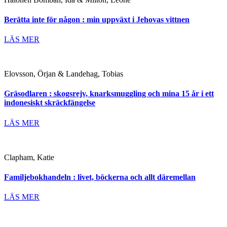
Berätta inte för någon : min uppväxt i Jehovas vittnen
LÄS MER
Elovsson, Örjan & Landehag, Tobias
Gräsodlaren : skogsrejv, knarksmuggling och mina 15 år i ett
indonesiskt skräckfängelse
LÄS MER
Clapham, Katie
Familjebokhandeln : livet, böckerna och allt däremellan
LÄS MER