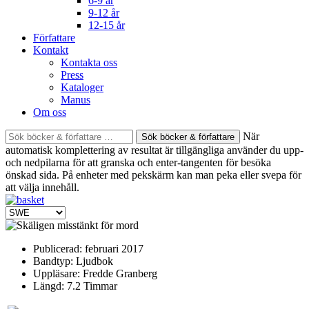
6-9 år
9-12 år
12-15 år
Författare
Kontakt
Kontakta oss
Press
Kataloger
Manus
Om oss
Sök
När
böcker
automatisk komplettering av resultat är tillgängliga använder du upp-
&
och nedpilarna för att granska och enter-tangenten för besöka
författare
önskad sida. På enheter med pekskärm kan man peka eller svepa för
efter:
att välja innehåll.
Publicerad:
februari 2017
Bandtyp:
Ljudbok
Uppläsare:
Fredde Granberg
Längd:
7.2 Timmar