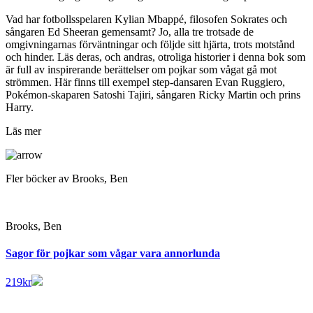
Vad har fotbollsspelaren Kylian Mbappé, filosofen Sokrates och
sångaren Ed Sheeran gemensamt? Jo, alla tre trotsade de
omgivningarnas förväntningar och följde sitt hjärta, trots motstånd
och hinder. Läs deras, och andras, otroliga historier i denna bok som
är full av inspirerande berättelser om pojkar som vågat gå mot
strömmen. Här finns till exempel step-dansaren Evan Ruggiero,
Pokémon-skaparen Satoshi Tajiri, sångaren Ricky Martin och prins
Harry.
Läs mer
Fler böcker av Brooks, Ben
Brooks, Ben
Sagor för pojkar som vågar vara annorlunda
219
kr