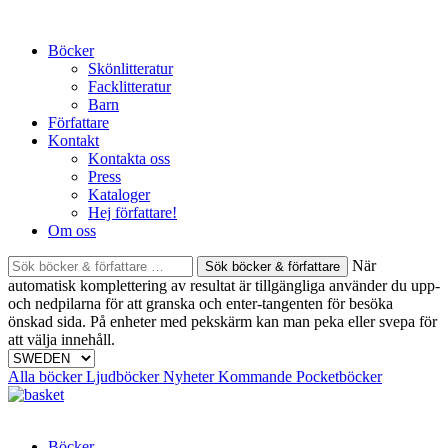
Skip
to
Böcker
content
Skönlitteratur
Facklitteratur
Barn
Författare
Kontakt
Kontakta oss
Press
Kataloger
Hej författare!
Om oss
Sök
När
böcker
automatisk komplettering av resultat är tillgängliga använder du upp-
&
och nedpilarna för att granska och enter-tangenten för besöka
författare
önskad sida. På enheter med pekskärm kan man peka eller svepa för
efter:
att välja innehåll.
Alla böcker
Ljudböcker
Nyheter
Kommande
Pocketböcker
Böcker