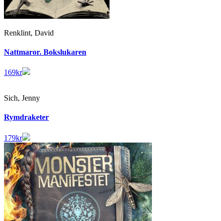
Renklint, David
Nattmaror. Bokslukaren
169
kr
Sich, Jenny
Rymdraketer
179
kr