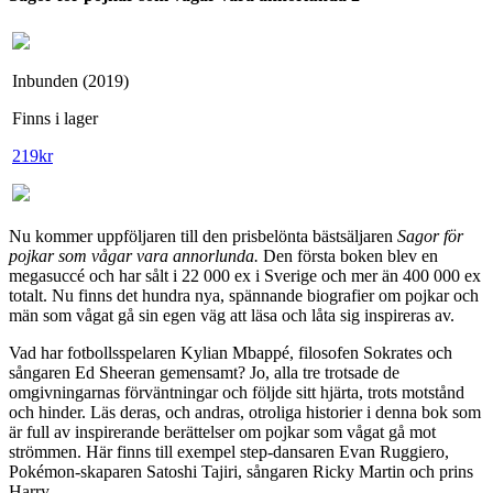
Inbunden (2019)
Finns i lager
219
kr
Nu kommer uppföljaren till den prisbelönta bästsäljaren
Sagor för
pojkar som vågar vara annorlunda.
Den första boken blev en
megasuccé och har sålt i 22 000 ex i Sverige och mer än 400 000 ex
totalt. Nu finns det hundra nya, spännande biografier om pojkar och
män som vågat gå sin egen väg att läsa och låta sig inspireras av.
Vad har fotbollsspelaren Kylian Mbappé, filosofen Sokrates och
sångaren Ed Sheeran gemensamt? Jo, alla tre trotsade de
omgivningarnas förväntningar och följde sitt hjärta, trots motstånd
och hinder. Läs deras, och andras, otroliga historier i denna bok som
är full av inspirerande berättelser om pojkar som vågat gå mot
strömmen. Här finns till exempel step-dansaren Evan Ruggiero,
Pokémon-skaparen Satoshi Tajiri, sångaren Ricky Martin och prins
Harry.