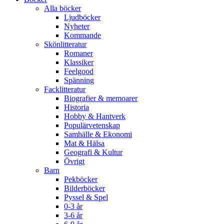
Alla böcker
Ljudböcker
Nyheter
Kommande
Skönlitteratur
Romaner
Klassiker
Feelgood
Spänning
Facklitteratur
Biografier & memoarer
Historia
Hobby & Hantverk
Populärvetenskap
Samhälle & Ekonomi
Mat & Hälsa
Geografi & Kultur
Övrigt
Barn
Pekböcker
Bilderböcker
Pyssel & Spel
0-3 år
3-6 år