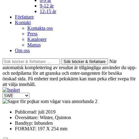
6-9 år
9-12 år
12-15 år
Författare
Kontakt
Kontakta oss
Press
Kataloger
Manus
Om oss
Sök
När
böcker
automatisk komplettering av resultat är tillgängliga använder du upp-
&
och nedpilarna för att granska och enter-tangenten för besöka
författare
önskad sida. På enheter med pekskärm kan man peka eller svepa för
efter:
att välja innehåll.
Publicerad:
juli 2019
Översättare:
Winter, Quinton
Bandtyp:
Inbunden
FORMAT: 197 X 254 mm