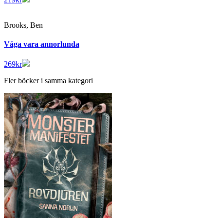
Brooks, Ben
Våga vara annorlunda
269
kr
Fler böcker i samma kategori