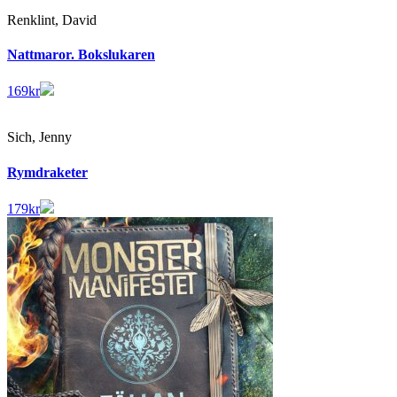
Renklint, David
Nattmaror. Bokslukaren
169
kr
Sich, Jenny
Rymdraketer
179
kr