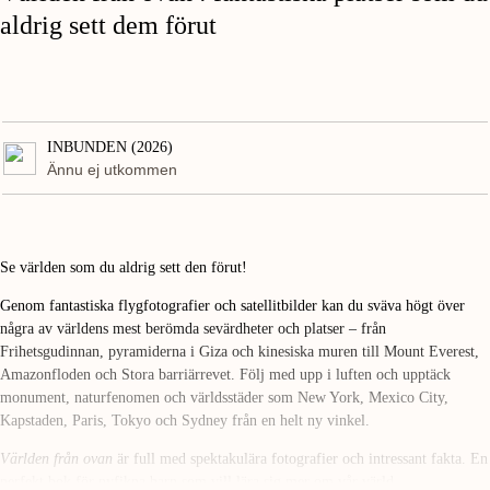
aldrig sett dem förut
INBUNDEN (2026)
Ännu ej utkommen
Se världen som du aldrig sett den förut!
Genom fantastiska flygfotografier och satellitbilder kan du sväva högt över
några av världens mest berömda sevärdheter och platser – från
Frihetsgudinnan, pyramiderna i Giza och kinesiska muren till Mount Everest,
Amazonfloden och Stora barriärrevet. Följ med upp i luften och upptäck
monument, naturfenomen och världsstäder som New York, Mexico City,
Kapstaden, Paris, Tokyo och Sydney från en helt ny vinkel.
Världen från ovan
är full med spektakulära fotografier och intressant fakta. En
perfekt bok för nyfikna barn som vill lära sig mer om vår värld.