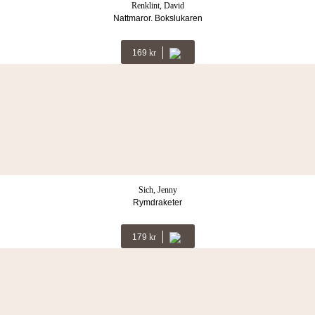
Renklint, David
Nattmaror. Bokslukaren
169
Kr
Sich, Jenny
Rymdraketer
179
Kr