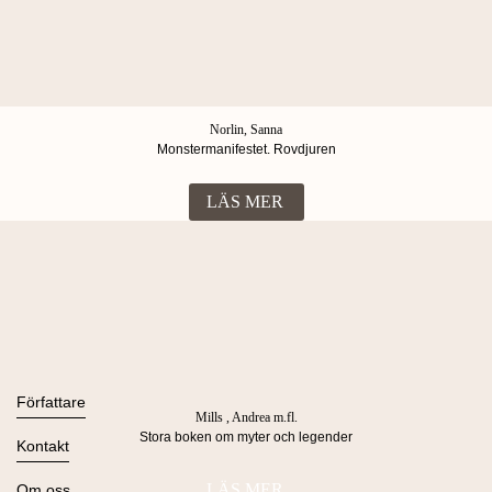
Norlin, Sanna
Monstermanifestet. Rovdjuren
LÄS MER
Böcker
Alla böcker
Författare
Mills , Andrea m.fl.
Ljudböcker
Stora boken om myter och legender
Se alla
Kontakt
Nyheter
Kommande
Kontakta oss
LÄS MER
Om oss