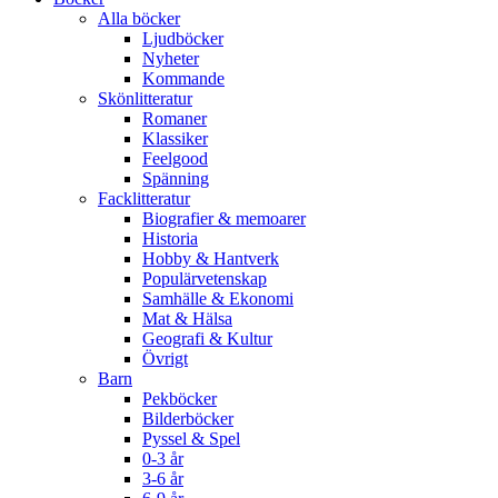
Alla böcker
Ljudböcker
Nyheter
Kommande
Skönlitteratur
Romaner
Klassiker
Feelgood
Spänning
Facklitteratur
Biografier & memoarer
Historia
Hobby & Hantverk
Populärvetenskap
Samhälle & Ekonomi
Mat & Hälsa
Geografi & Kultur
Övrigt
Barn
Pekböcker
Bilderböcker
Pyssel & Spel
0-3 år
3-6 år