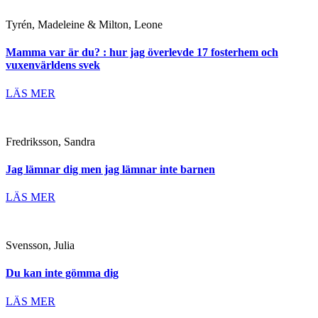
Tyrén, Madeleine & Milton, Leone
Mamma var är du? : hur jag överlevde 17 fosterhem och
vuxenvärldens svek
LÄS MER
Fredriksson, Sandra
Jag lämnar dig men jag lämnar inte barnen
LÄS MER
Svensson, Julia
Du kan inte gömma dig
LÄS MER