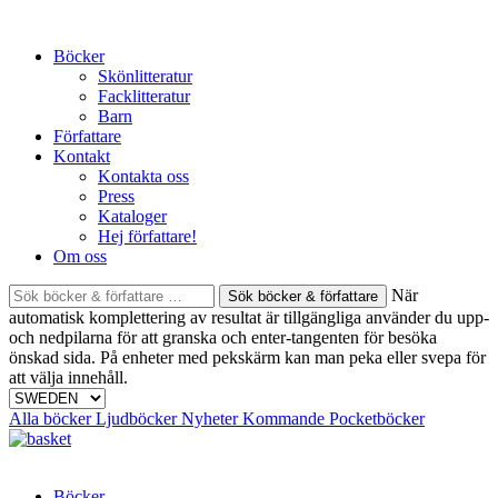
Skip
to
Böcker
content
Skönlitteratur
Facklitteratur
Barn
Författare
Kontakt
Kontakta oss
Press
Kataloger
Hej författare!
Om oss
Sök
När
böcker
automatisk komplettering av resultat är tillgängliga använder du upp-
&
och nedpilarna för att granska och enter-tangenten för besöka
författare
önskad sida. På enheter med pekskärm kan man peka eller svepa för
efter:
att välja innehåll.
Alla böcker
Ljudböcker
Nyheter
Kommande
Pocketböcker
Böcker