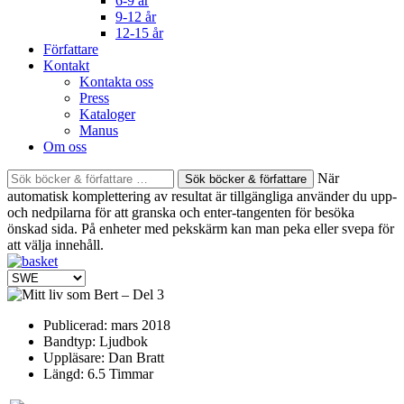
6-9 år
9-12 år
12-15 år
Författare
Kontakt
Kontakta oss
Press
Kataloger
Manus
Om oss
Sök
När
böcker
automatisk komplettering av resultat är tillgängliga använder du upp-
&
och nedpilarna för att granska och enter-tangenten för besöka
författare
önskad sida. På enheter med pekskärm kan man peka eller svepa för
efter:
att välja innehåll.
Publicerad:
mars 2018
Bandtyp:
Ljudbok
Uppläsare:
Dan Bratt
Längd:
6.5 Timmar