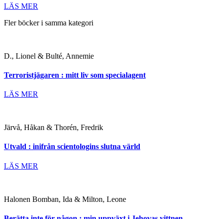
LÄS MER
Fler böcker i samma kategori
D., Lionel & Bulté, Annemie
Terroristjägaren : mitt liv som specialagent
LÄS MER
Järvå, Håkan & Thorén, Fredrik
Utvald : inifrån scientologins slutna värld
LÄS MER
Halonen Bomban, Ida & Milton, Leone
Berätta inte för någon : min uppväxt i Jehovas vittnen