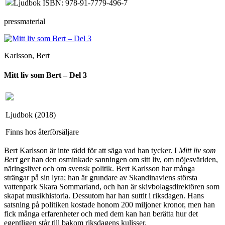
Ljudbok ISBN: 978-91-7779-496-7
pressmaterial
Karlsson, Bert
Mitt liv som Bert – Del 3
Ljudbok (2018)
Finns hos återförsäljare
Bert Karlsson är inte rädd för att säga vad han tycker. I
Mitt liv som
Bert
ger han den osminkade sanningen om sitt liv, om nöjesvärlden,
näringslivet och om svensk politik. Bert Karlsson har många
strängar på sin lyra; han är grundare av Skandinaviens största
vattenpark Skara Sommarland, och han är skivbolagsdirektören som
skapat musikhistoria. Dessutom har han suttit i riksdagen. Hans
satsning på politiken kostade honom 200 miljoner kronor, men han
fick många erfarenheter och med dem kan han berätta hur det
egentligen står till bakom riksdagens kulisser.