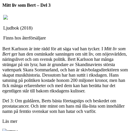
Mitt liv som Bert – Del 3
Ljudbok (2018)
Finns hos återförsäljare
Bert Karlsson är inte rädd för att säga vad han tycker. I
Mitt liv som
Bert
ger han den osminkade sanningen om sitt liv, om nöjesvärlden,
näringslivet och om svensk politik. Bert Karlsson har många
strängar på sin lyra; han är grundare av Skandinaviens största
vattenpark Skara Sommarland, och han är skivbolagsdirektören som
skapat musikhistoria. Dessutom har han suttit i riksdagen. Hans
satsning på politiken kostade honom 200 miljoner kronor, men han
fick många erfarenheter och med dem kan han berätta hur det
egentligen står till bakom riksdagens kulisser.
Del 3: Om guldåren, Berts bästa företagstips och beskedet om
prostatacancer. Och inte minst om hans må illa-lista som innehåller
namn på femtio svenskar som han hatar och varför.
Läs mer