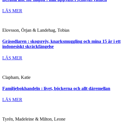
LÄS MER
Elovsson, Örjan & Landehag, Tobias
Gräsodlaren : skogsrejv, knarksmuggling och mina 15 år i ett
indonesiskt skräckfängelse
LÄS MER
Clapham, Katie
Familjebokhandeln : livet, böckerna och allt däremellan
LÄS MER
Tyrén, Madeleine & Milton, Leone