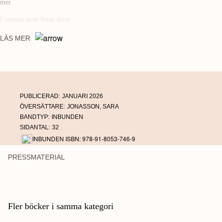
mer.
I samma serie finns även:
Min första rymdatlas
LÄS MER
Min första dinosaurieatlas
Min första havsatlas
PUBLICERAD:
JANUARI 2026
ÖVERSÄTTARE:
JONASSON, SARA
BANDTYP:
INBUNDEN
SIDANTAL:
32
INBUNDEN ISBN: 978-91-8053-746-9
PRESSMATERIAL
Fler böcker i samma kategori