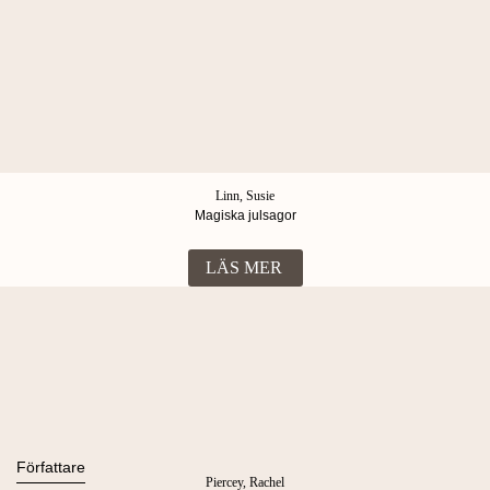
Linn, Susie
Magiska julsagor
LÄS MER
Böcker
Alla böcker
Författare
Piercey, Rachel
Ljudböcker