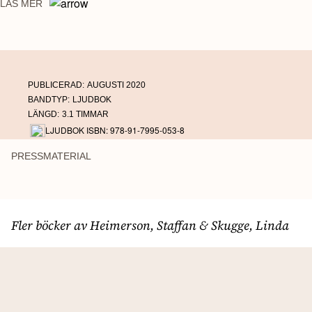
keliga, klösande och överlägsna. Det blev 20 kärleksfulla kattberättelser –
LÄS MER
komiska och sedelärande, slapstick och allvar.
PUBLICERAD:
AUGUSTI 2020
BANDTYP:
LJUDBOK
LÄNGD:
3.1 TIMMAR
LJUDBOK ISBN: 978-91-7995-053-8
PRESSMATERIAL
Fler böcker av Heimerson, Staffan & Skugge, Linda