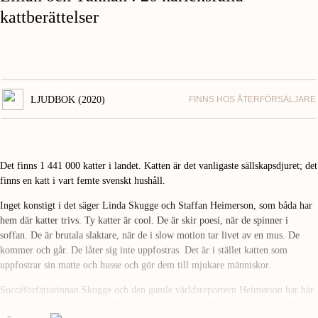
kattberättelser
LJUDBOK (2020)
FINNS HOS ÅTERFÖRSÄLJARE
Det finns 1 441 000 katter i landet. Katten är det vanligaste sällskapsdjuret; det
finns en katt i vart femte svenskt hushåll.
Inget konstigt i det säger Linda Skugge och Staffan Heimerson, som båda har
hem där katter trivs. Ty katter är cool. De är skir poesi, när de spinner i
soffan. De är brutala slaktare, när de i slow motion tar livet av en mus. De
kommer och går. De låter sig inte uppfostras. Det är i stället katten som
uppfostrar sin matte och husse och gör dem till mjukare människor.
Succéförfattarinnan Skugge och den gamle världsreportern Heimerson har här
slagit sig samman för att skildra dessa outgrundliga djur: egensinniga och