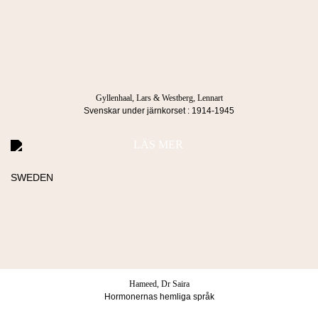
Manus
info@lindco.se
269
Kr
Besöksadress
Postadress
Blasieholmstorg 8
Box 1052
111 48 Stockholm
101 39 Stockholm
Gyllenhaal, Lars & Westberg, Lennart
Svenskar under järnkorset : 1914-1945
LÄS MER
Köpvillkor & Integritetspolicy
© 2026 Lind & co AB. All rights reserved.
Hameed, Dr Saira
Hormonernas hemliga språk