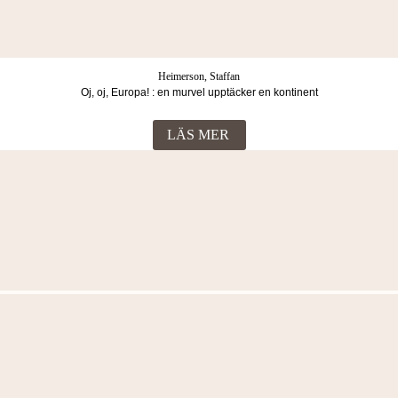
Heimerson, Staffan
Oj, oj, Europa! : en murvel upptäcker en kontinent
LÄS MER
Fler böcker i samma kategori
Heimerson, Staffan
Oj, oj, Europa! En murvel upptäcker en kontinent med för
mycket av allt
299
Kr