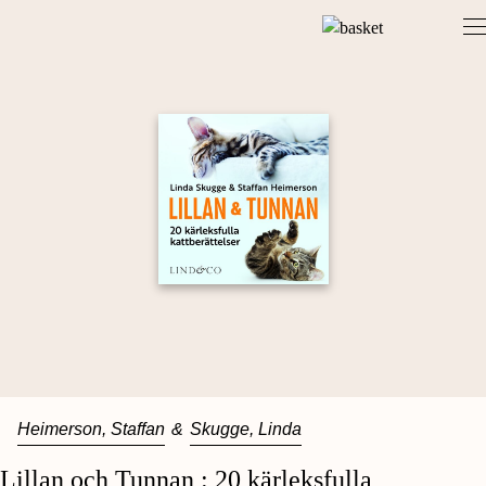
Skip
to
content
Heimerson, Staffan
&
Skugge, Linda
Lillan och Tunnan : 20 kärleksfulla