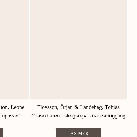
ton, Leone
Elovsson, Örjan & Landehag, Tobias
n uppväxt i
Gräsodlaren : skogsrejv, knarksmuggling
och mina 15 år i ett indonesiskt
skräckfängelse
LÄS MER