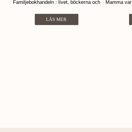
Familjebokhandeln : livet, böckerna och
Mamma var ä
allt däremellan
fosterhe
LÄS MER