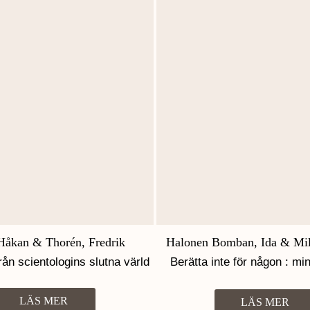
 Håkan & Thorén, Fredrik
Halonen Bomban, Ida & Mil
från scientologins slutna värld
Berätta inte för någon : mi
Jehovas vittnen
LÄS MER
LÄS MER