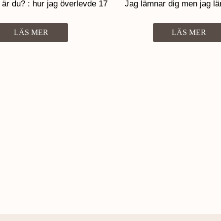
r du? : hur jag överlevde 17
Jag lämnar dig men jag lä
m och vuxenvärldens svek
barnen
LÄS MER
LÄS MER