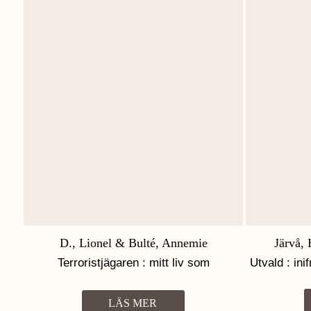
D., Lionel & Bulté, Annemie
Järvå,
Terroristjägaren : mitt liv som
Utvald : ini
specialagent
LÄS MER