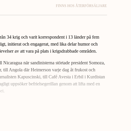
FINNS HOS ÅTERFÖRSÄLJARE
rån 34 krig och varit korrespondent i 13 länder på fem
igt, initierat och engagerat, med lika delar humor och
levelser av att vara på plats i krigsdrabbade områden.
ill Nicaragua när sandinisterna störtade president Somoza,
or, till Angola där Heimerson varje dag åt frukost och
nalisten Kapuscinski, till Café Avesta i Erbil i Kurdistan
ligt uppsöker befrielsegerillan genom att lifta med en
ei.
ar han under kalla kriget ryska spioner i den lilla skånska
ycket av att alltid ha befunnit sig på rätt plats vid rätt
till att ta sig dit – oavsett vad. Hans sinne för detaljer och
r att texterna alltid är intressanta, lärorika, fängslande
åller de alla reportagets nödvändiga ingredienser, nämligen: