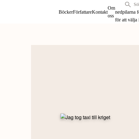
Sök
Om
böcker
Böcker
Författare
Kontakt
nedpilarna 
oss
&
för att välja
författare
Skip
efter:
to
content