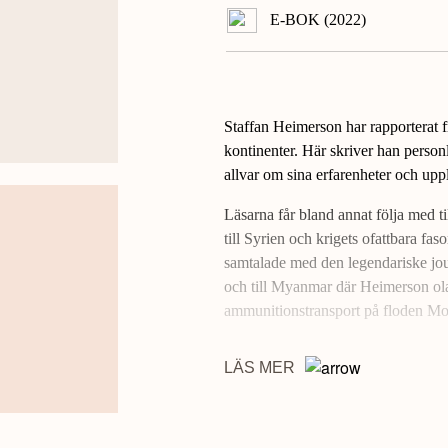
E-BOK (2022)
Staffan Heimerson har rapporterat f
kontinenter. Här skriver han personl
allvar om sina erfarenheter och upp
Läsarna får bland annat följa med t
till Syrien och krigets ofattbara fas
samtalade med den legendariske jour
och till Myanmar där Heimerson olag
ammunitionstransport på floden Mo
I en av de mer oväntade texterna jag
LÄS MER
staden Simrishamn. Heimerson ger intr
tidpunkt, och om inte så har han sett 
förmåga att berätta en god historia gö
och roliga att läsa. Kort sagt inneh