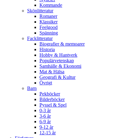
Kommande
Skönlitteratur
Romaner
Klassiker
Feelgood
Spänning
Facklitteratur
Biografier & memoarer
Historia
Hobby & Hantverk
Populärvetenskap
Samhälle & Ekonomi
Mat & Hälsa
Geografi & Kultur
Övrigt
Barn
Pekböcker
Bilderböcker
Pyssel & Spel
0-3 år
3-6 år
6-9 år
9-12 år
12-15 år