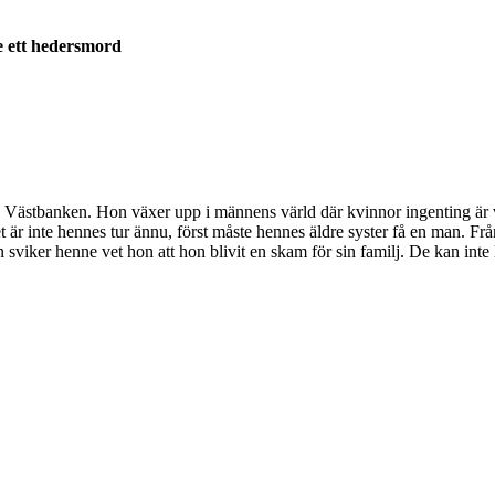
e ett hedersmord
y på Västbanken. Hon växer upp i männens värld där kvinnor ingenting är
 det är inte hennes tur ännu, först måste hennes äldre syster få en man. Fr
sviker henne vet hon att hon blivit en skam för sin familj. De kan inte