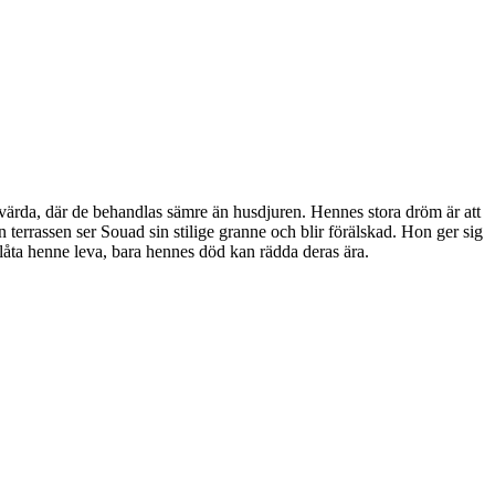
 värda, där de behandlas sämre än husdjuren. Hennes stora dröm är att
ån terrassen ser Souad sin stilige granne och blir förälskad. Hon ger sig
 låta henne leva, bara hennes död kan rädda deras ära.