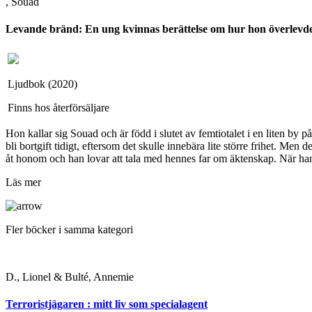
, Souad
Levande bränd: En ung kvinnas berättelse om hur hon överlevd
Ljudbok (2020)
Finns hos återförsäljare
Hon kallar sig Souad och är född i slutet av femtiotalet i en liten b
bli bortgift tidigt, eftersom det skulle innebära lite större frihet. Men
åt honom och han lovar att tala med hennes far om äktenskap. När han 
Läs mer
Fler böcker i samma kategori
D., Lionel & Bulté, Annemie
Terroristjägaren : mitt liv som specialagent