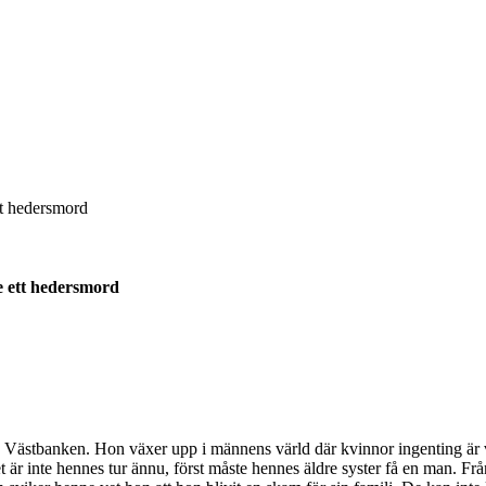
e ett hedersmord
y på Västbanken. Hon växer upp i männens värld där kvinnor ingenting är
 det är inte hennes tur ännu, först måste hennes äldre syster få en man. Fr