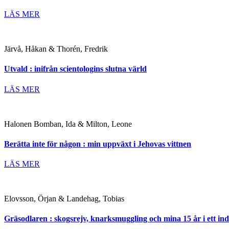
LÄS MER
Järvå, Håkan & Thorén, Fredrik
Utvald : inifrån scientologins slutna värld
LÄS MER
Halonen Bomban, Ida & Milton, Leone
Berätta inte för någon : min uppväxt i Jehovas vittnen
LÄS MER
Elovsson, Örjan & Landehag, Tobias
Gräsodlaren : skogsrejv, knarksmuggling och mina 15 år i ett ind