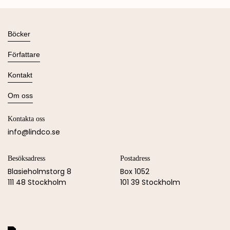
Böcker
Alla böcker
Författare
Ljudböcker
Se alla
Kontakt
Nyheter
Kommande
Kontakta oss
Om oss
Press
Om Lind & Co
Kataloger
Kontakta oss
Köpvillkor & Integritetspolicy
Manus
info@lindco.se
Besöksadress
Postadress
Blasieholmstorg 8
Box 1052
111 48 Stockholm
101 39 Stockholm