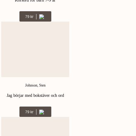
Korsord för barn 7-9 år
Kr
79
Johnson, Sten
Jag börjar med bokstäver och ord
Kr
79