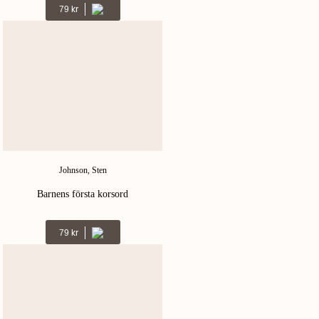
Kr
79
Johnson, Sten
Barnens första korsord
Kr
79