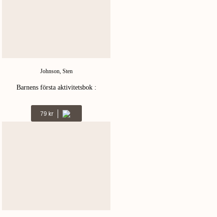
Johnson, Sten
Barnens första aktivitetsbok :
pekaktiviteter från 3 år
Kr
79