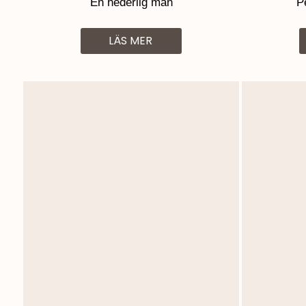
En hederlig man
P
LÄS MER