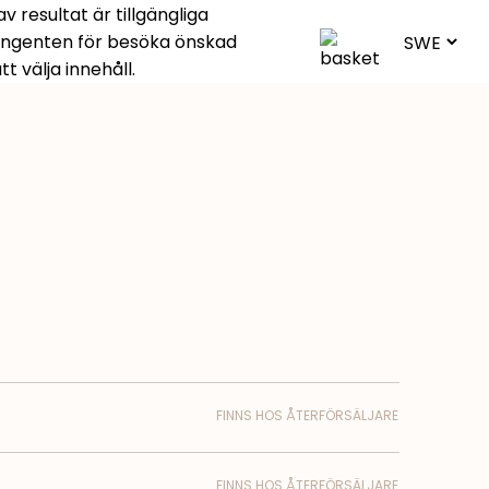
 resultat är tillgängliga
angenten för besöka önskad
 välja innehåll.
FINNS HOS ÅTERFÖRSÄLJARE
FINNS HOS ÅTERFÖRSÄLJARE