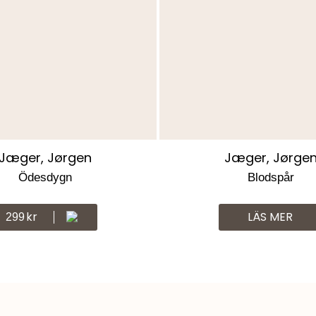
Jæger, Jørgen
Jæger, Jørge
Ödesdygn
Blodspår
Kr
LÄS MER
299