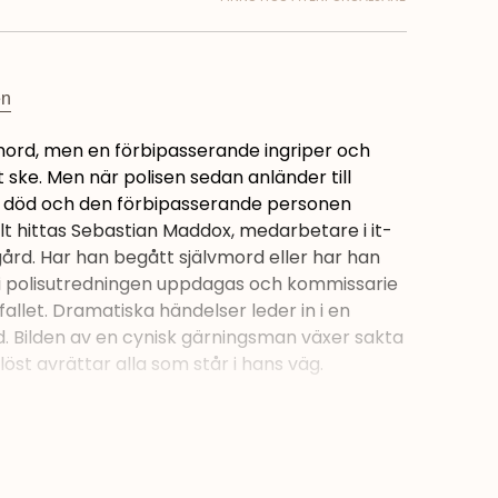
en
mord, men en förbipasserande ingriper och
 ske. Men när polisen sedan anländer till
lt död och den förbipasserande personen
llt hittas Sebastian Maddox, medarbetare i it-
ård. Har han begått självmord eller har han
 i polisutredningen uppdagas och kommissarie
allet. Dramatiska händelser leder in i en
d. Bilden av en cynisk gärningsman växer sakta
st avrättar alla som står i hans väg.