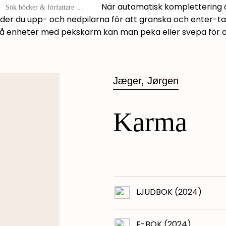
När automatisk komplettering av
r
der du upp- och nedpilarna för att granska och enter-t
På enheter med pekskärm kan man peka eller svepa för att
tare
Jæger, Jørgen
Karma
LJUDBOK (2024)
E-BOK (2024)