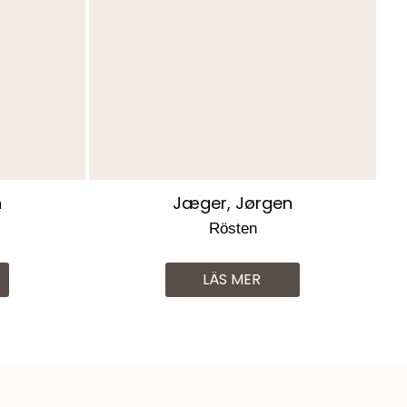
n
Jæger, Jørgen
Rösten
LÄS MER