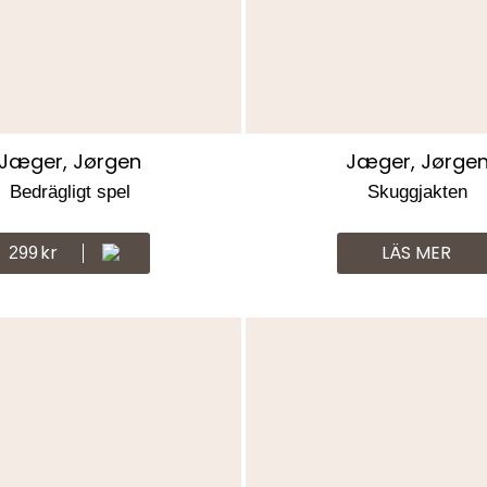
Jæger, Jørgen
Jæger, Jørge
Bedrägligt spel
Skuggjakten
Kr
LÄS MER
299