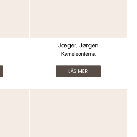
n
Jæger, Jørgen
Kameleonterna
LÄS MER