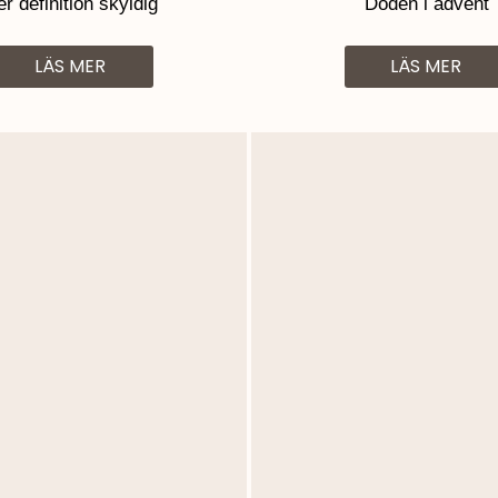
er definition skyldig
Döden i advent
LÄS MER
LÄS MER