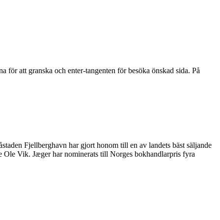
na för att granska och enter-tangenten för besöka önskad sida. På
taden Fjellberghavn har gjort honom till en av landets bäst säljande
e Ole Vik. Jæger har nominerats till Norges bokhandlarpris fyra