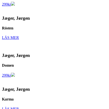
299
kr
Jæger, Jørgen
Rösten
LÄS MER
Jæger, Jørgen
Domen
299
kr
Jæger, Jørgen
Karma
LÄS MER