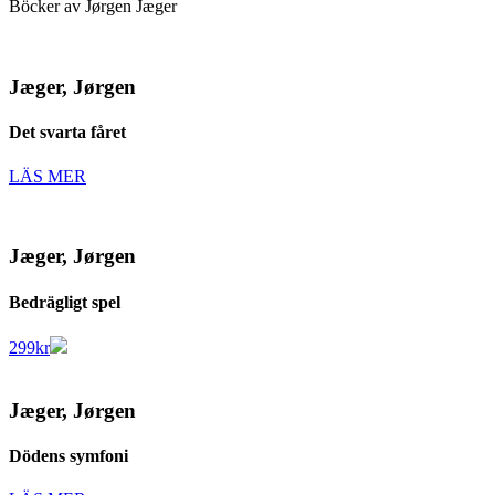
Böcker av Jørgen Jæger
Jæger, Jørgen
Det svarta fåret
LÄS MER
Jæger, Jørgen
Bedrägligt spel
299
kr
Jæger, Jørgen
Dödens symfoni