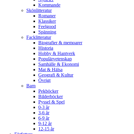
Kommande
Skönlitteratur
Romaner
Klassiker
Feelgood
Spänning
Facklitteratur
Biografier & memoarer
Historia
Hobby & Hantverk
Populärvetenskap
Samhälle & Ekonomi
Mat & Hälsa
Geografi & Kultur
Övrigt
Barn
Pekböcker
Bilderböcker
Pyssel & Spel
0-3 år
3-6 år
6-9 år
9-12 år
12-15 år