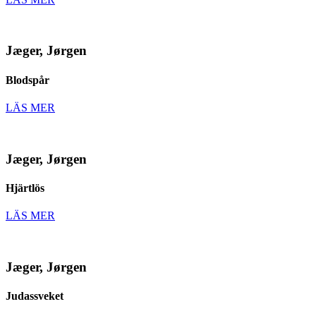
Jæger, Jørgen
Blodspår
LÄS MER
Jæger, Jørgen
Hjärtlös
LÄS MER
Jæger, Jørgen
Judassveket