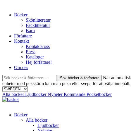
Skip
to
Böcker
content
Skönlitteratur
Facklitteratur
Barn
Författare
Kontakt
Kontakta oss
Press
Kataloger
Hej författare!
Om oss
Sök
När automatisk 
böcker
enheter med pekskärm kan man peka eller svepa för att välja innehåll.
&
författare
Alla böcker
Ljudböcker
Nyheter
Kommande
Pocketböcker
efter:
Böcker
Alla böcker
Ljudböcker
Nyheter