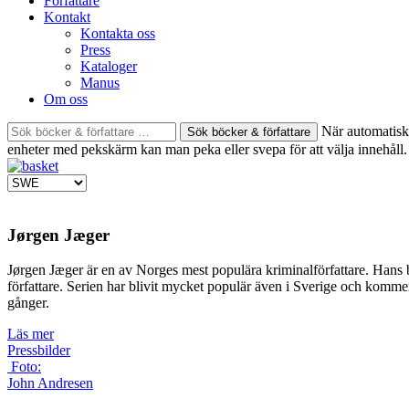
Författare
Kontakt
Kontakta oss
Press
Kataloger
Manus
Om oss
Sök
När automatisk 
böcker
enheter med pekskärm kan man peka eller svepa för att välja innehåll.
&
författare
efter:
Jørgen Jæger
Jørgen Jæger är en av Norges mest populära kriminalförfattare. Hans b
författare. Serien har blivit mycket populär även i Sverige och komm
gånger.
Läs mer
Pressbilder
Foto:
John Andresen