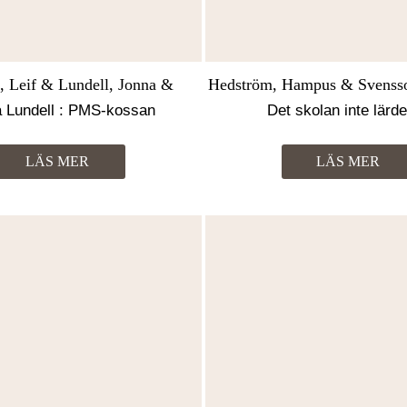
, Leif & Lundell, Jonna &
Hedström, Hampus & Svensso
Svensson, Martin
Eriksson, Leif & Johnsso
 Lundell : PMS-kossan
Det skolan inte lärde
LÄS MER
LÄS MER