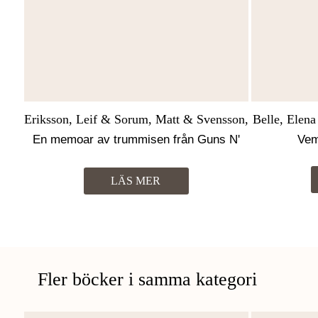
Eriksson, Leif & Sorum, Matt & Svensson,
Belle, Elena
Martin
En memoar av trummisen från Guns N'
Vem
Roses, The Cult och Velvet Revolver
LÄS MER
Fler böcker i samma kategori