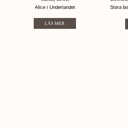
Alice i Underlandet
Stora b
inneh
LÄS MER