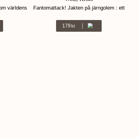
t om världens
Fantomattack! Jakten på järngolem : ett
Minecraft-äventyr
179
Kr