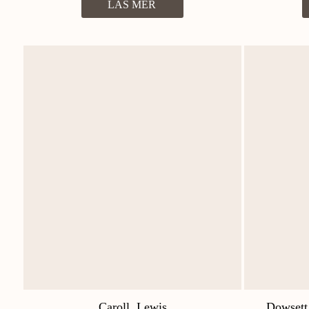
LÄS MER
Caroll, Lewis
Dowsett,