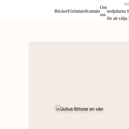
Sök
Om
böcker
Böcker
Författare
Kontakt
nedpilarna 
oss
&
för att välja
författare
Skip
efter:
to
content