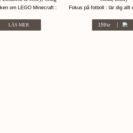
oken om LEGO Minecraft :
Fokus på fotboll : lär dig all
åller exklusiv minifigur
största sport
LÄS MER
159
Kr