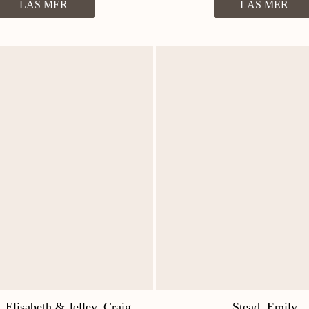
LÄS MER
LÄS MER
 Elisabeth & Jelley, Craig
Stead, Emily