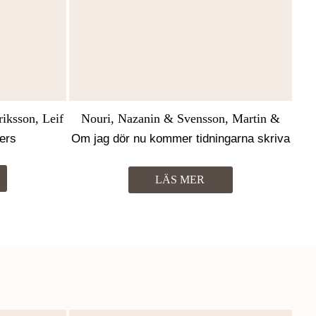
ksson, Leif
Nouri, Nazanin & Svensson, Martin &
in
Eriksson, Leif & Gesén, Pernilla
ers
Om jag dör nu kommer tidningarna skriva
mitt namn
LÄS MER