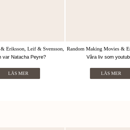
 & Eriksson, Leif & Svensson,
Random Making Movies & Eri
Martin
& Svensson, Mart
 var Natacha Peyre?
Våra liv som youtub
LÄS MER
LÄS MER