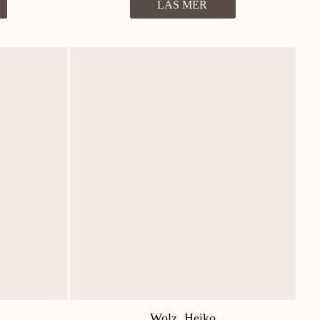
LÄS MER
Wolz, Heiko