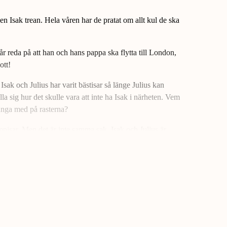
en Isak trean. Hela våren har de pratat om allt kul de ska
får reda på att han och hans pappa ska flytta till London,
ott!
 Isak och Julius har varit bästisar så länge Julius kan
la sig hur det skulle vara att inte ha Isak i närheten. Vem
nga med på rasterna?
mpisar. Men det är inte samma sak. Isak och Julius är
räd. Det brukar i alla fall Julius pappa säga.
 stormsteg. Julius och Isak har nästan gett upp när Isak
ch hålla sig gömda tills Isaks pappa går med på att stanna
boken i serien om nioårige Julius.