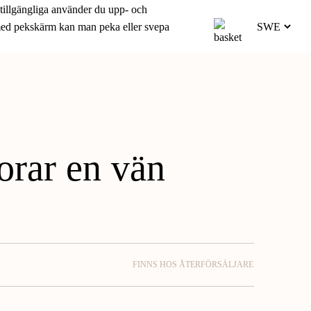
 tillgängliga använder du upp- och
 med pekskärm kan man peka eller svepa
lorar en vän
FINNS HOS ÅTERFÖRSÄLJARE