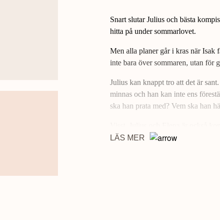
Snart slutar Julius och bästa kompis
hitta på under sommarlovet.
Men alla planer går i kras när Isak 
inte bara över sommaren, utan för g
Julius kan knappt tro att det är sant.
minnas och han kan inte ens förestäl
ska han prata med? Vem ska han hä
Visst, Julius och Elena är också ko
bästisar, och bästisar växer inte på t
LÄS MER
Skolavslutningsdagen närmar sig med
plötsligt får en idé. De ska rymma o
i Sickla
Julius förlorar en vän
är den sjätte 