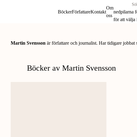
Sök
Om
böcker
Böcker
Författare
Kontakt
nedpilarna 
oss
&
för att välja
författare
Skip
efter:
to
content
Martin Svensson
är författare och journalist. Har tidigare jobba
Böcker av Martin Svensson