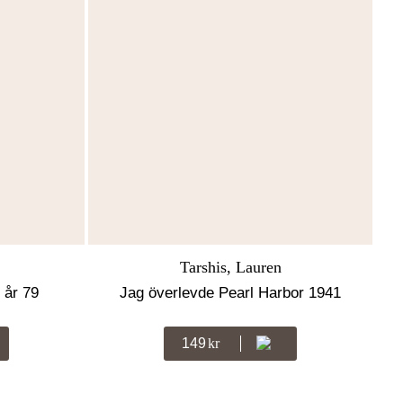
Tarshis, Lauren
 år 79
Jag överlevde Pearl Harbor 1941
149
Kr