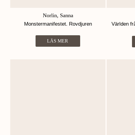
Norlin, Sanna
Monstermanifestet. Rovdjuren
Världen fr
som d
LÄS MER