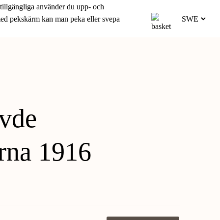
 tillgängliga använder du upp- och
 med pekskärm kan man peka eller svepa
evde
erna 1916