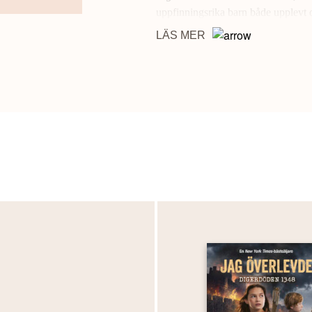
uppfinningsrika barn både upplevt 
LÄS MER
Passar såväl historienördar som spä