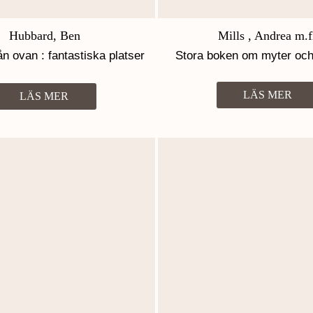
Hubbard, Ben
Mills , Andrea m.f
ån ovan : fantastiska platser
Stora boken om myter och
u aldrig sett dem förut
LÄS MER
LÄS MER