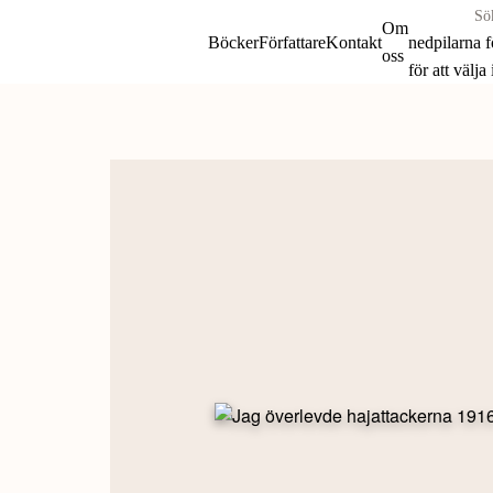
Sök
Om
böcker
Böcker
Författare
Kontakt
nedpilarna 
oss
&
för att välja
författare
Skip
efter:
to
content