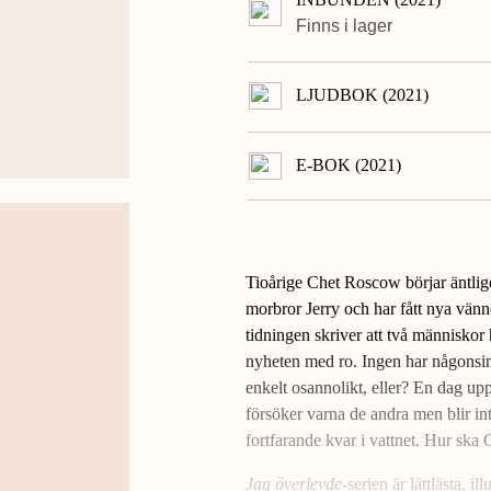
Finns i lager
LJUDBOK (2021)
E-BOK (2021)
Tioårige Chet Roscow börjar äntlig
morbror Jerry och har fått nya vän
tidningen skriver att två människor h
nyheten med ro. Ingen har någonsin 
enkelt osannolikt, eller? En dag up
försöker varna de andra men blir in
fortfarande kvar i vattnet. Hur ska
Jag överlevde
-serien är lättlästa, 