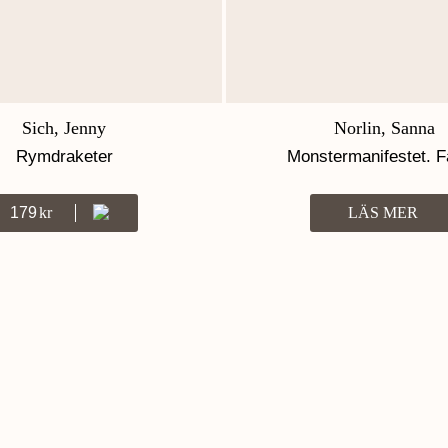
Sich, Jenny
Norlin, Sanna
Rymdraketer
Monstermanifestet. F
179
Kr
LÄS MER