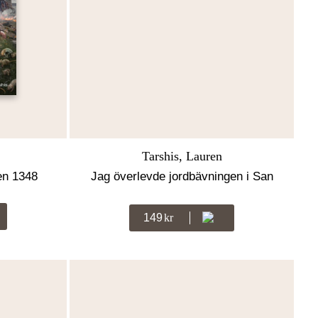
Tarshis, Lauren
en 1348
Jag överlevde jordbävningen i San
Francisco 1906
149
Kr