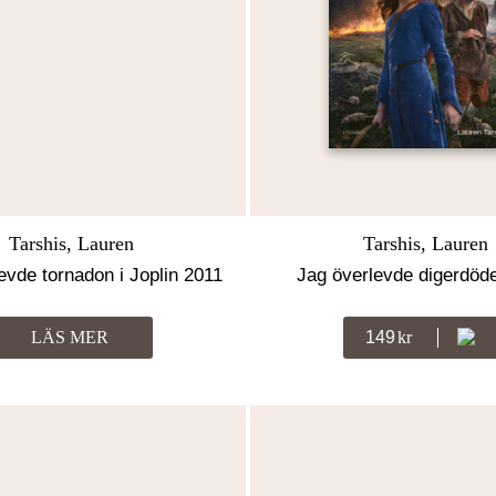
Tarshis, Lauren
Tarshis, Lauren
evde tornadon i Joplin 2011
Jag överlevde digerdöd
LÄS MER
149
Kr