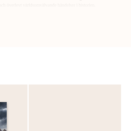
och överlevt världsomvälvande händelser i historien.
nningsläsare!