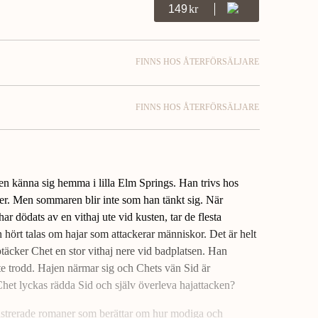
149
Kr
FINNS HOS ÅTERFÖRSÄLJARE
FINNS HOS ÅTERFÖRSÄLJARE
en känna sig hemma i lilla Elm Springs. Han trivs hos
ner. Men sommaren blir inte som han tänkt sig. När
ar dödats av en vithaj ute vid kusten, tar de flesta
hört talas om hajar som attackerar människor. Det är helt
ptäcker Chet en stor vithaj nere vid badplatsen. Han
te trodd. Hajen närmar sig och Chets vän Sid är
 Chet lyckas rädda Sid och själv överleva hajattacken?
illustrerade romaner som berättar om hur modiga och