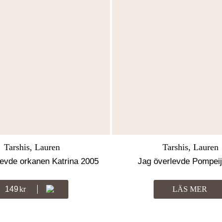
Tarshis, Lauren
Tarshis, Lauren
levde orkanen Katrina 2005
Jag överlevde Pompeij
149
Kr
LÄS MER