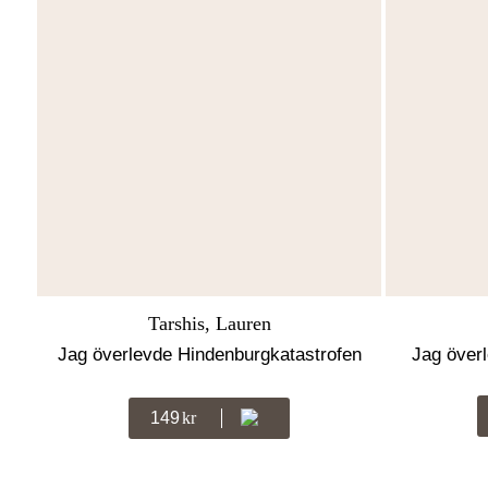
Tarshis, Lauren
Jag överlevde Hindenburgkatastrofen
Jag över
1937
149
Kr