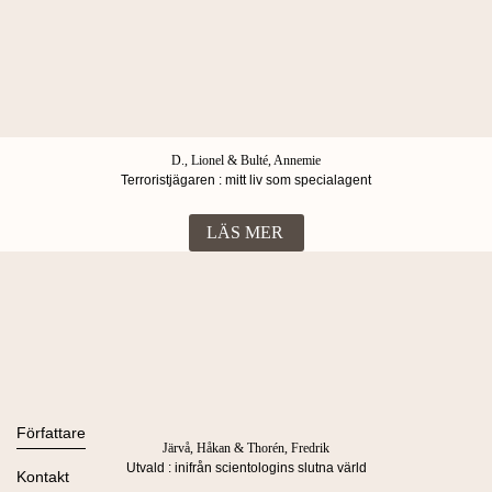
D., Lionel & Bulté, Annemie
Terroristjägaren : mitt liv som specialagent
LÄS MER
Böcker
Alla böcker
Författare
Järvå, Håkan & Thorén, Fredrik
Ljudböcker
Utvald : inifrån scientologins slutna värld
Se alla
Kontakt
Nyheter