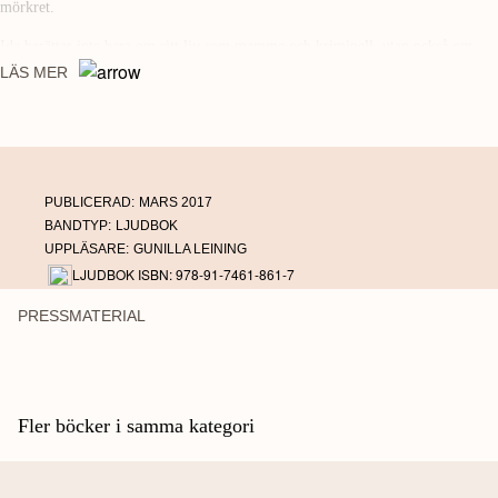
mörkret.
Ida berättar inte bara om sitt liv som mamma och kriminell, utan också om
utanförskapets konsekvenser och kärlekens kraft att förändra.
LÄS MER
PUBLICERAD:
MARS 2017
BANDTYP:
LJUDBOK
UPPLÄSARE:
GUNILLA LEINING
LJUDBOK ISBN: 978-91-7461-861-7
PRESSMATERIAL
Fler böcker i samma kategori