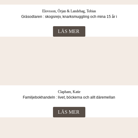
Elovsson, Örjan & Landehag, Tobias
Gräsodlaren : skogsrejv, knarksmuggling och mina 15 år i
ett indonesiskt skräckfängelse
LÄS MER
Clapham, Katie
Familjebokhandeln : livet, böckerna och allt däremellan
LÄS MER