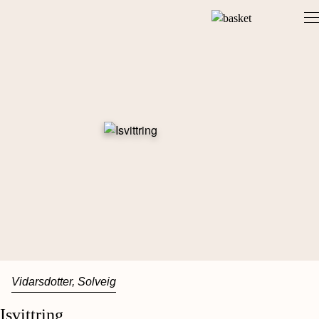
Skip
to
content
Vidarsdotter, Solveig
Isvittring