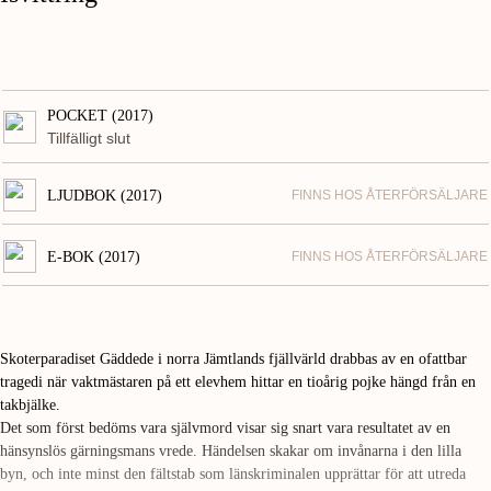
POCKET (2017)
Tillfälligt slut
LJUDBOK (2017)
FINNS HOS ÅTERFÖRSÄLJARE
E-BOK (2017)
FINNS HOS ÅTERFÖRSÄLJARE
Skoterparadiset Gäddede i norra Jämtlands fjällvärld drabbas av en ofattbar
tragedi när vaktmästaren på ett elevhem hittar en tioårig pojke hängd från en
takbjälke.
Det som först bedöms vara självmord visar sig snart vara resultatet av en
hänsynslös gärningsmans vrede. Händelsen skakar om invånarna i den lilla
byn, och inte minst den fältstab som länskriminalen upprättar för att utreda