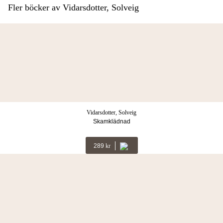
Fler böcker av Vidarsdotter, Solveig
Vidarsdotter, Solveig
Skamklädnad
289
Kr
Fler böcker i samma kategori