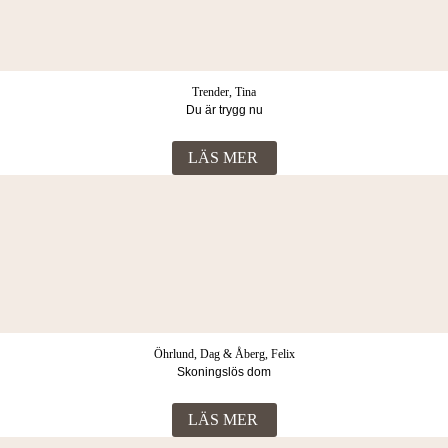
© 2026 Lind & co AB. All rights reserved.
Trender, Tina
Du är trygg nu
LÄS MER
Öhrlund, Dag & Åberg, Felix
Skoningslös dom
LÄS MER