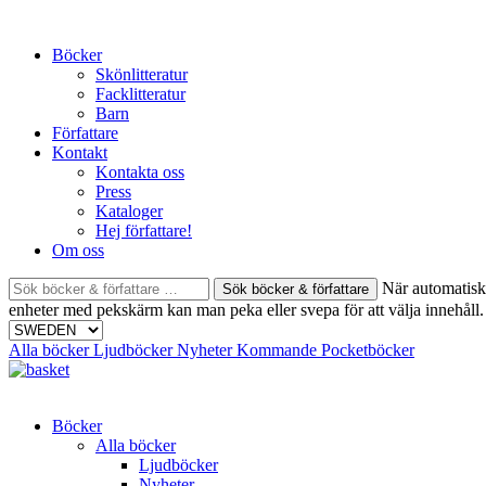
Skip
to
Böcker
content
Skönlitteratur
Facklitteratur
Barn
Författare
Kontakt
Kontakta oss
Press
Kataloger
Hej författare!
Om oss
Sök
När automatisk 
böcker
enheter med pekskärm kan man peka eller svepa för att välja innehåll.
&
författare
Alla böcker
Ljudböcker
Nyheter
Kommande
Pocketböcker
efter:
Böcker
Alla böcker
Ljudböcker
Nyheter