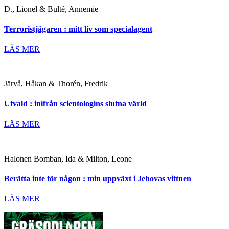
D., Lionel & Bulté, Annemie
Terroristjägaren : mitt liv som specialagent
LÄS MER
Järvå, Håkan & Thorén, Fredrik
Utvald : inifrån scientologins slutna värld
LÄS MER
Halonen Bomban, Ida & Milton, Leone
Berätta inte för någon : min uppväxt i Jehovas vittnen
LÄS MER