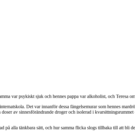
 mamma var psykiskt sjuk och hennes pappa var alkoholist, och Teresa o
 en internatskola. Det var innanför dessa fängelsemurar som hennes mard
a doser av sinnesförändrande droger och isolerad i kvarsittningsrummet 
 på alla tänkbara sätt, och hur samma flicka slogs tillbaka till att bli d