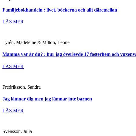
Familjebokhandeln : livet, böckerna och allt däremellan
LÄS MER
Tyrén, Madeleine & Milton, Leone
Mamma var är du? : hur jag överlevde 17 fosterhem och vuxenv
LÄS MER
Fredriksson, Sandra
Jag lämnar dig men jag lämnar inte barnen
LÄS MER
Svensson, Julia