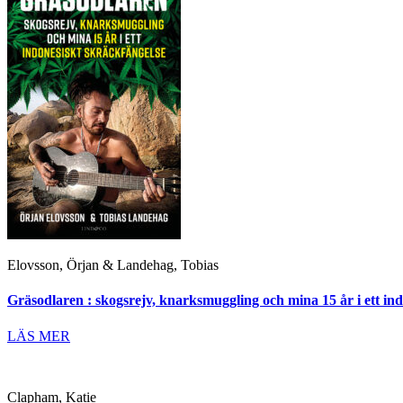
Elovsson, Örjan & Landehag, Tobias
Gräsodlaren : skogsrejv, knarksmuggling och mina 15 år i ett ind
LÄS MER
Clapham, Katie