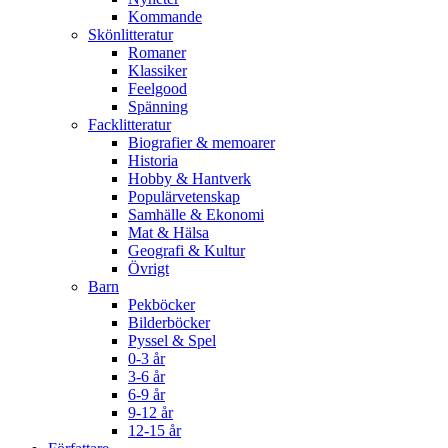
Kommande
Skönlitteratur
Romaner
Klassiker
Feelgood
Spänning
Facklitteratur
Biografier & memoarer
Historia
Hobby & Hantverk
Populärvetenskap
Samhälle & Ekonomi
Mat & Hälsa
Geografi & Kultur
Övrigt
Barn
Pekböcker
Bilderböcker
Pyssel & Spel
0-3 år
3-6 år
6-9 år
9-12 år
12-15 år