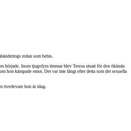
mhändertogs redan som bebis.
röm började. Inom tjugofyra timmar blev Teresa utsatt för den ökända
om hon kämpade emot. Det var inte långt efter detta som det sexuella
en överlevare hon är idag.