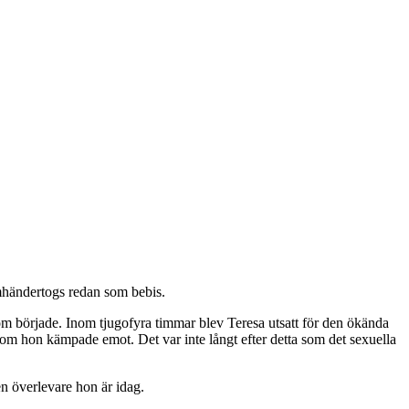
mhändertogs redan som bebis.
röm började. Inom tjugofyra timmar blev Teresa utsatt för den ökända
om hon kämpade emot. Det var inte långt efter detta som det sexuella
en överlevare hon är idag.