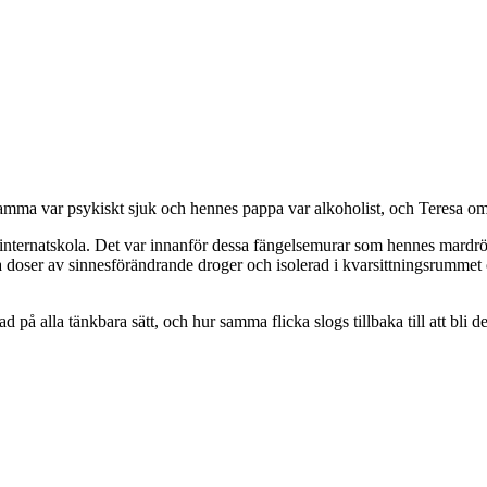
 mamma var psykiskt sjuk och hennes pappa var alkoholist, och Teresa o
 en internatskola. Det var innanför dessa fängelsemurar som hennes mard
a doser av sinnesförändrande droger och isolerad i kvarsittningsrummet 
 på alla tänkbara sätt, och hur samma flicka slogs tillbaka till att bli d