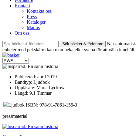
Författare
Kontakt
Kontakta oss
Press
Kataloger
Manus
Om oss
Sök
När automatisk 
böcker
enheter med pekskärm kan man peka eller svepa för att välja innehåll.
&
författare
efter:
Publicerad:
april 2019
Bandtyp:
Ljudbok
Uppläsare:
Maria Lyckow
Längd:
9.1 Timmar
Ljudbok ISBN: 978-91-7861-155-3
pressmaterial