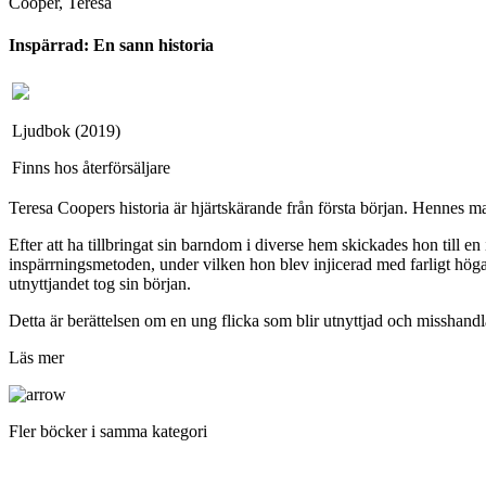
Cooper, Teresa
Inspärrad: En sann historia
Ljudbok (2019)
Finns hos återförsäljare
Teresa Coopers historia är hjärtskärande från första början. Hennes
Efter att ha tillbringat sin barndom i diverse hem skickades hon till
inspärrningsmetoden, under vilken hon blev injicerad med farligt hög
utnyttjandet tog sin början.
Detta är berättelsen om en ung flicka som blir utnyttjad och misshandlad
Läs mer
Fler böcker i samma kategori