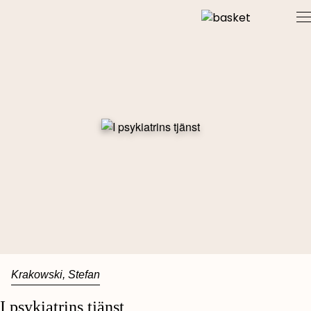
Skip
to
content
Krakowski, Stefan
I psykiatrins tjänst