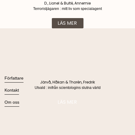
D., Lionel & Bulté, Annemie
Terroristjägaren : mitt liv som specialagent
LÄS MER
Böcker
Alla böcker
Författare
Järvå, Håkan & Thorén, Fredrik
Ljudböcker
Utvald : inifrån scientologins slutna värld
Se alla
Kontakt
Nyheter
Kommande
Kontakta oss
LÄS MER
Om oss
Press
Om Lind & Co
Kataloger
Kontakta oss
Köpvillkor & Integritetspolicy
Manus
info@lindco.se