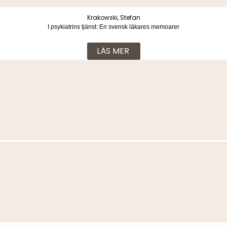
Krakowski, Stefan
I psykiatrins tjänst: En svensk läkares memoarer
LÄS MER
Fler böcker i samma kategori
Krakowski, Stefan & Krakowski, Stefan
I psykiatrins tjänst : en svensk läkares memoarer
LÄS MER