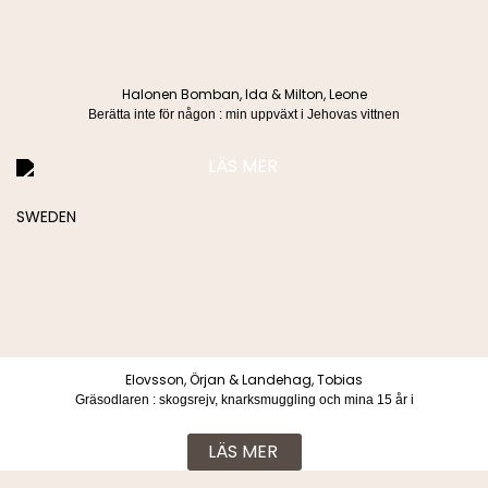
Besöksadress
Postadress
Blasieholmstorg 8
Box 1052
111 48 Stockholm
101 39 Stockholm
Halonen Bomban, Ida & Milton, Leone
Berätta inte för någon : min uppväxt i Jehovas vittnen
LÄS MER
Köpvillkor & Integritetspolicy
© 2026 Lind & co AB. All rights reserved.
Elovsson, Örjan & Landehag, Tobias
Gräsodlaren : skogsrejv, knarksmuggling och mina 15 år i
ett indonesiskt skräckfängelse
LÄS MER