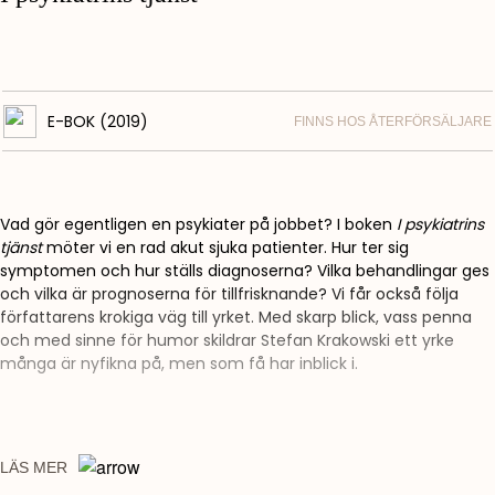
E-BOK (2019)
FINNS HOS ÅTERFÖRSÄLJARE
Vad gör egentligen en psykiater på jobbet? I boken
I psykiatrins
tjänst
möter vi en rad akut sjuka patienter. Hur ter sig
symptomen och hur ställs diagnoserna? Vilka behandlingar ges
och vilka är prognoserna för tillfrisknande? Vi får också följa
författarens krokiga väg till yrket. Med skarp blick, vass penna
och med sinne för humor skildrar Stefan Krakowski ett yrke
många är nyfikna på, men som få har inblick i.
LÄS MER