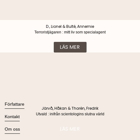
D., Lionel & Bulté, Annemie
Terroristjägaren : mitt liv som specialagent
LÄS MER
Böcker
Alla böcker
Författare
Järvå, Håkan & Thorén, Fredrik
Ljudböcker
Utvald : inifrån scientologins slutna värld
Se alla
Kontakt
Nyheter
Kommande
Kontakta oss
LÄS MER
Om oss
Press
Om Lind & Co