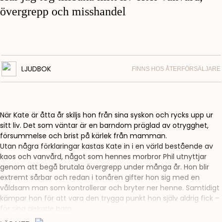
övergrepp och misshandel
LJUDBOK
FINNS HOS ÅTERFÖRSÄLJARE
När Kate är åtta år skiljs hon från sina syskon och rycks upp ur
sitt liv. Det som väntar är en barndom präglad av otrygghet,
försummelse och brist på kärlek från mamman.
Utan några förklaringar kastas Kate in i en värld bestående av
kaos och vanvård, något som hennes morbror Phil utnyttjar
genom att begå brutala övergrepp under många år. Hon blir
extremt sårbar och redan i tonåren gifter hon sig med en
våldsam man som kontrollerar och bryter ner henne. Samtidigt
kämpar hon för att vara den trygga punkt hon själv aldrig fick –
för sina älskade barn.
Men det som kunde ha blivit slutet blir i stället en början.