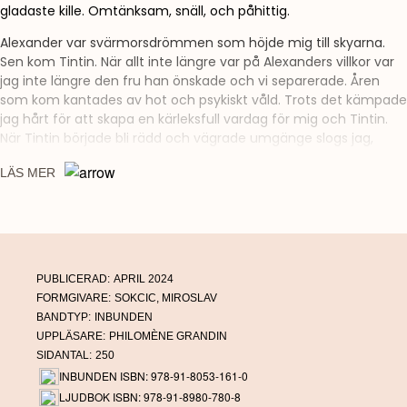
gladaste kille. Omtänksam, snäll, och påhittig.
Alexander var svärmorsdrömmen som höjde mig till skyarna.
Sen kom Tintin. När allt inte längre var på Alexanders villkor var
jag inte längre den fru han önskade och vi separerade. Åren
som kom kantades av hot och psykiskt våld. Trots det kämpade
jag hårt för att skapa en kärleksfull vardag för mig och Tintin.
När Tintin började bli rädd och vägrade umgänge slogs jag,
förgäves, för att Tintin skulle slippa träffa sin pappa. Inte ens
LÄS MER
när Alexander misstänktes försöka kidnappa Tintin utomlands
stoppades umgängena. En pappa har tydligen rätt till sitt barn.
Till vilket pris som helst.
”Det kommer gå bra”
Var det sista jag sa till Tintin innan han åkte.
PUBLICERAD:
APRIL 2024
FORMGIVARE:
SOKCIC, MIROSLAV
Men det gick inte bra. Några timmar senare knackade polisen
BANDTYP:
INBUNDEN
på dörren. Alexander har gjort det oåterkalleliga. Han har tagit
UPPLÄSARE:
PHILOMÈNE GRANDIN
livet av mitt barn.
SIDANTAL:
250
INBUNDEN ISBN: 978-91-8053-161-0
Fallet Tintin fick stor uppmärksamhet våren 2023. I
Glöm aldrig
LJUDBOK ISBN: 978-91-8980-780-8
Tintin
skildrar Sanam Gharaee kampen för sin sons frihet. Boken