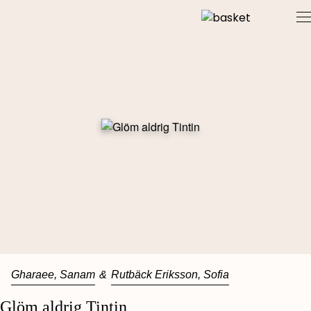
Skip
to
content
Gharaee, Sanam
&
Rutbäck Eriksson, Sofia
Glöm aldrig Tintin