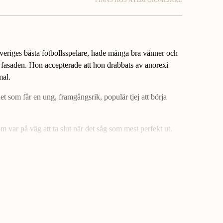
FINNS HOS ÅTERFÖRSÄLJARE
veriges bästa fotbollsspelare, hade många bra vänner och
asaden. Hon accepterade att hon drabbats av anorexi
mal.
det som får en ung, framgångsrik, populär tjej att börja
m var på väg att ta slut när det såg som mest perfekt ut.