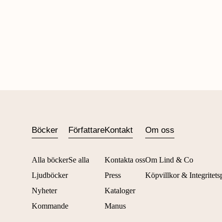
Böcker
Författare
Kontakt
Om oss
Alla böcker
Se alla
Kontakta oss
Om Lind & Co
Ljudböcker
Press
Köpvillkor & Integritets
Nyheter
Kataloger
Kommande
Manus