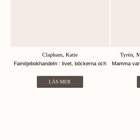
Clapham, Katie
Tyrén, M
Familjebokhandeln : livet, böckerna och
Mamma var ä
allt däremellan
fosterhe
LÄS MER