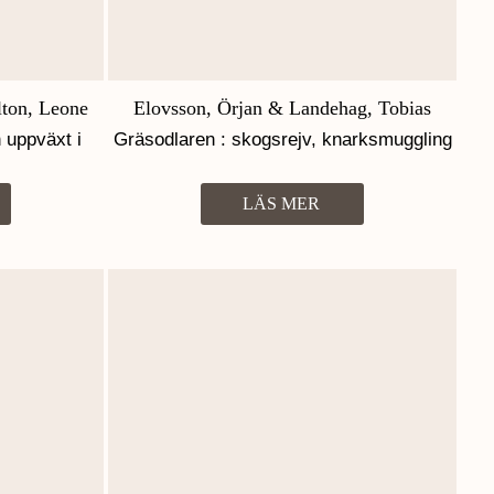
ton, Leone
Elovsson, Örjan & Landehag, Tobias
n uppväxt i
Gräsodlaren : skogsrejv, knarksmuggling
och mina 15 år i ett indonesiskt
skräckfängelse
LÄS MER