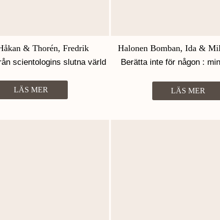
 Håkan & Thorén, Fredrik
Halonen Bomban, Ida & Mil
från scientologins slutna värld
Berätta inte för någon : mi
Jehovas vittnen
LÄS MER
LÄS MER