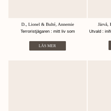
D., Lionel & Bulté, Annemie
Järvå,
Terroristjägaren : mitt liv som
Utvald : ini
specialagent
LÄS MER