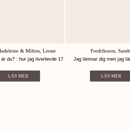
adeleine & Milton, Leone
Fredriksson, Sand
r du? : hur jag överlevde 17
Jag lämnar dig men jag lä
m och vuxenvärldens svek
barnen
LÄS MER
LÄS MER