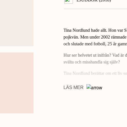
Tina Nordlund hade allt. Hon var S
pojkvän. Men under 2002 rämnade f
och slutade med fotboll, 25 år gam
Hur ser helvetet ut inifrån? Vad är 
svälta och misshandla sig själv?
Tina Nordlund berättar om ett liv so
LÄS MER