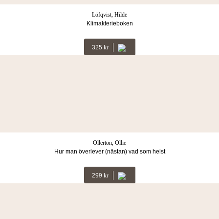
Löfqvist, Hilde
Klimakterieboken
325
Kr
Ollerton, Ollie
Hur man överlever (nästan) vad som helst
299
Kr