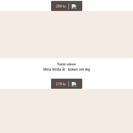
269
Kr
Namn saknas
Mina första år : boken om dig
179
Kr