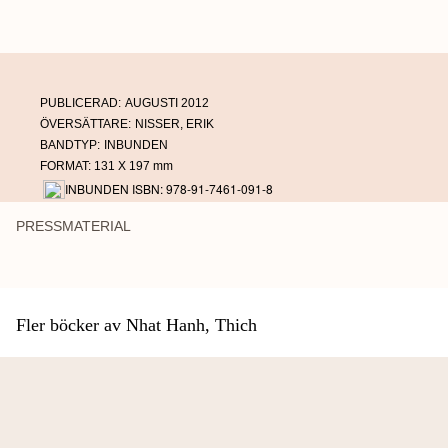
Nhat Hahn är känd som en av de stora pionjärerna inom mindfulness och hans
livslånga strävan och arbete för fred och försoning ledde till att Martin Luther
King nominerade honom till Nobels fredspris 1967.
PUBLICERAD:
AUGUSTI 2012
ÖVERSÄTTARE:
NISSER, ERIK
BANDTYP:
INBUNDEN
FORMAT: 131 X 197 mm
INBUNDEN ISBN: 978-91-7461-091-8
PRESSMATERIAL
Fler böcker av Nhat Hanh, Thich