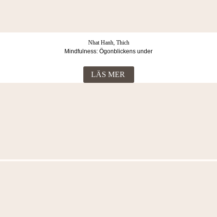
Nhat Hanh, Thich
Mindfulness: Ögonblickens under
LÄS MER
Fler böcker i samma kategori
Nhat Hanh, Thich
Mindfulness : ögonblickens under
149
Kr