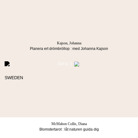
Köpvillkor & Integritetspolicy
Manus
info@lindco.se
Besöksadress
Postadress
Blasieholmstorg 8
Box 1052
111 48 Stockholm
101 39 Stockholm
Kajson, Johanna
Planera ert drömbröllop : med Johanna Kajson
329
Kr
Köpvillkor & Integritetspolicy
© 2026 Lind & co AB. All rights reserved.
McMahon Collis, Diana
Blomstertarot : låt naturen guida dig