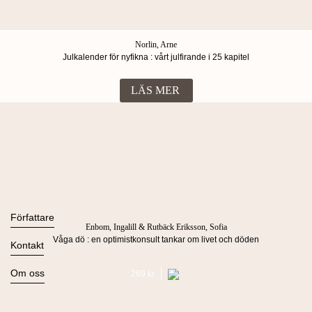
Norlin, Arne
Julkalender för nyfikna : vårt julfirande i 25 kapitel
LÄS MER
Böcker
Alla böcker
Författare
Enbom, Ingalill & Rutbäck Eriksson, Sofia
Ljudböcker
Våga dö : en optimistkonsult tankar om livet och döden
Se alla
Kontakt
Nyheter
Kommande
Kontakta oss
Om oss
269
Kr
Press
Om Lind & Co
Kataloger
Kontakta oss