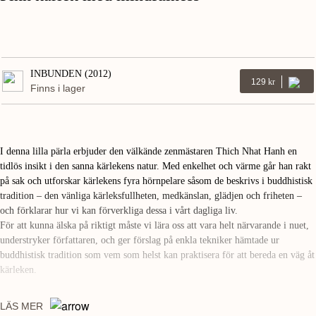
INBUNDEN (2012)
129
Kr
Finns i lager
I denna lilla pärla erbjuder den välkände zenmästaren Thich Nhat Hanh en
tidlös insikt i den sanna kärlekens natur. Med enkelhet och värme går han rakt
på sak och utforskar kärlekens fyra hörnpelare såsom de beskrivs i buddhistisk
tradition – den vänliga kärleksfullheten, medkänslan, glädjen och friheten –
och förklarar hur vi kan förverkliga dessa i vårt dagliga liv.
För att kunna älska på riktigt måste vi lära oss att vara helt närvarande i nuet,
understryker författaren, och ger förslag på enkla tekniker hämtade ur
buddhistisk tradition som vem som helst kan praktisera för att bereda en väg åt
kärleken.
THICH NHAT HANH är buddhistmunk och har bland annat tidigare skrivit
LÄS MER
den uppskattade
Mindfulness ögonblickens under
(Lind & Co, 2010). Thich