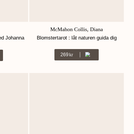
McMahon Collis, Diana
med Johanna
Blomstertarot : låt naturen guida dig
269
Kr