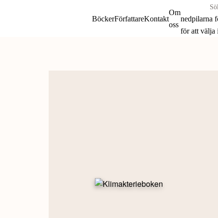
Sök
Om
böcker
Böcker
Författare
Kontakt
nedpilarna 
oss
&
för att välja
författare
Skip
efter:
to
content