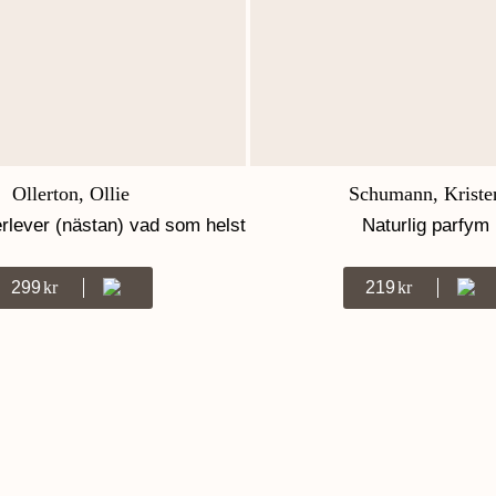
Ollerton, Ollie
Schumann, Kriste
rlever (nästan) vad som helst
Naturlig parfym
299
Kr
219
Kr