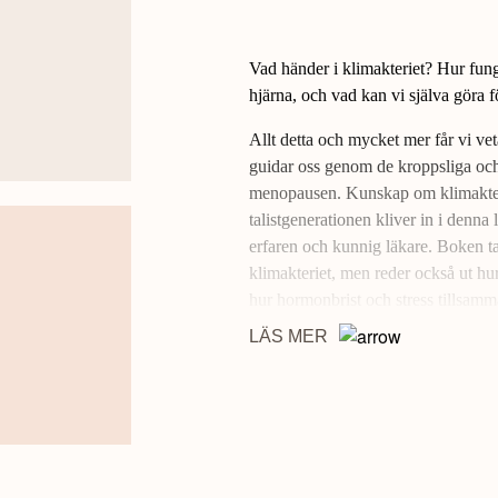
Vad händer i klimakteriet? Hur fu
hjärna, och vad kan vi själva göra f
Allt detta och mycket mer får vi vet
guidar oss genom de kroppsliga oc
menopausen. Kunskap om klimakterie
talistgenerationen kliver in i denna
erfaren och kunnig läkare. Boken ta
klimakteriet, men reder också ut hu
hur hormonbrist och stress tillsamm
hur vi utifrån egna förutsättningar ka
LÄS MER
HILDE LÖFQVIST är specialistläka
utbildad inom stressmedicin, endo
en populär föreläsare, och detta är 