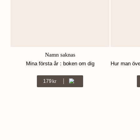
Namn saknas
Mina första år : boken om dig
Hur man öve
179
Kr