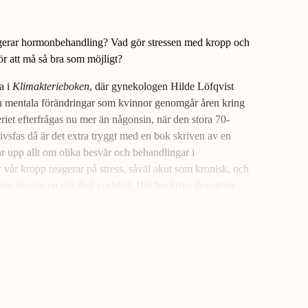
ngerar hormonbehandling? Vad gör stressen med kropp och
ör att må så bra som möjligt?
a i
Klimakterieboken
, där gynekologen Hilde Löfqvist
h mentala förändringar som kvinnor genomgår åren kring
t efterfrågas nu mer än någonsin, när den stora 70-
 livsfas då är det extra tryggt med en bok skriven av en
r upp allt om olika besvär och behandlingar i
r vår kropp reagerar på stress, såväl akut som kronisk, och
ans skapar en riskabel cocktail. Här beskrivs dessutom
n klara denna mitt i livet-fas på bästa sätt.
re inom gynekologi, utbildad KBT-terapeut, fortlöpande
krinologi och klimakterievård i Europa och USA. Hon är
hennes fjärde bok.