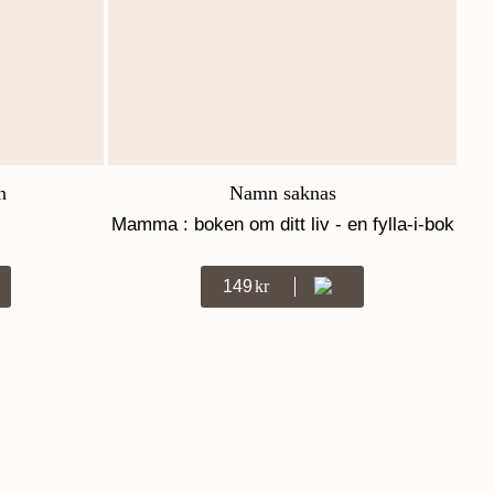
n
Namn saknas
Mamma : boken om ditt liv - en fylla-i-bok
149
Kr