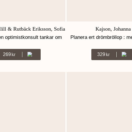
ill & Rutbäck Eriksson, Sofia
Kajson, Johanna
en optimistkonsult tankar om
Planera ert drömbröllop : 
livet och döden
Kajson
269
Kr
329
Kr