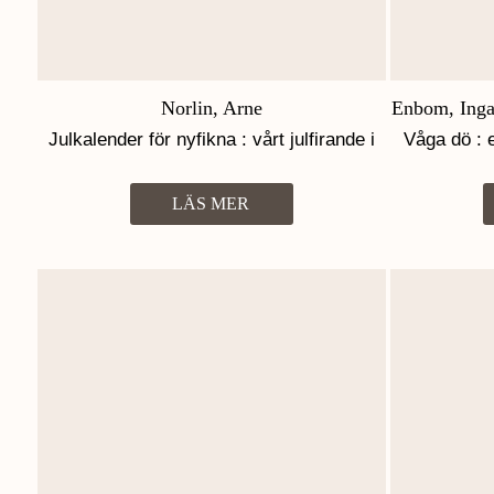
Norlin, Arne
Enbom, Ingal
Julkalender för nyfikna : vårt julfirande i
Våga dö : 
25 kapitel
LÄS MER