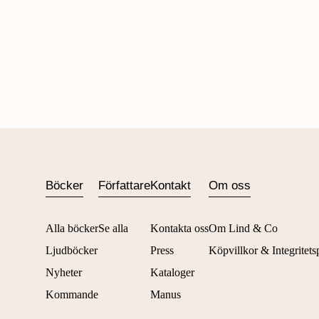
Böcker
Författare
Kontakt
Om oss
Alla böcker
Se alla
Kontakta oss
Om Lind & Co
Ljudböcker
Press
Köpvillkor & Integritets
Nyheter
Kataloger
Kommande
Manus