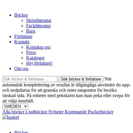
Skip
to
Böcker
content
Skönlitteratur
Facklitteratur
Barn
Författare
Kontakt
Kontakta oss
Press
Kataloger
Hej författare!
Om oss
Sök
När
böcker
automatisk komplettering av resultat är tillgängliga använder du upp-
&
och nedpilarna för att granska och enter-tangenten för besöka
författare
önskad sida. På enheter med pekskärm kan man peka eller svepa för
efter:
att välja innehåll.
Alla böcker
Ljudböcker
Nyheter
Kommande
Pocketböcker
Böcker