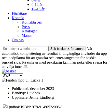
6-9 år
9-12 år
12-15 år
Författare
Kontakt
Kontakta oss
Press
Kataloger
Manus
Om oss
Sök
När
böcker
automatisk komplettering av resultat är tillgängliga använder du upp-
&
och nedpilarna för att granska och enter-tangenten för besöka
författare
önskad sida. På enheter med pekskärm kan man peka eller svepa för
efter:
att välja innehåll.
Publicerad:
december 2023
Bandtyp:
Ljudbok
Uppläsare:
Jenny Lindberg
Ljudbok ISBN: 978-91-8052-906-8