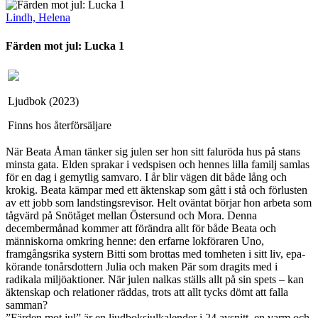
Lindh, Helena
Färden mot jul: Lucka 1
Ljudbok (2023)
Finns hos återförsäljare
När Beata Åman tänker sig julen ser hon sitt faluröda hus på stans
minsta gata. Elden sprakar i vedspisen och hennes lilla familj samlas
för en dag i gemytlig samvaro. I år blir vägen dit både lång och
krokig. Beata kämpar med ett äktenskap som gått i stå och förlusten
av ett jobb som landstingsrevisor. Helt oväntat börjar hon arbeta som
tågvärd på Snötåget mellan Östersund och Mora. Denna
decembermånad kommer att förändra allt för både Beata och
människorna omkring henne: den erfarne lokföraren Uno,
framgångsrika systern Bitti som brottas med tomheten i sitt liv, epa-
körande tonårsdottern Julia och maken Pär som dragits med i
radikala miljöaktioner. När julen nalkas ställs allt på sin spets – kan
äktenskap och relationer räddas, trots att allt tycks dömt att falla
samman?
”Färden mot jul” är en ljudboksjulkalender i 24 avsnitt, en varm och