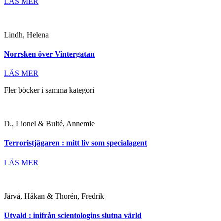
LÄS MER
Lindh, Helena
Norrsken över Vintergatan
LÄS MER
Fler böcker i samma kategori
D., Lionel & Bulté, Annemie
Terroristjägaren : mitt liv som specialagent
LÄS MER
Järvå, Håkan & Thorén, Fredrik
Utvald : inifrån scientologins slutna värld