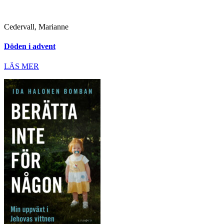
Cedervall, Marianne
Döden i advent
LÄS MER