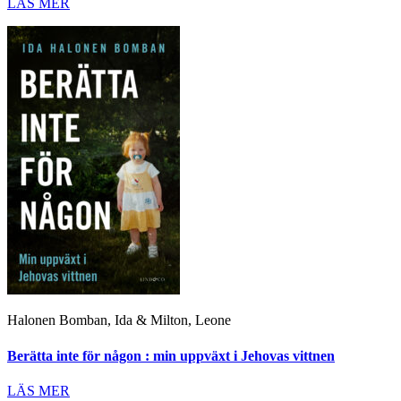
LÄS MER
Halonen Bomban, Ida & Milton, Leone
Berätta inte för någon : min uppväxt i Jehovas vittnen
LÄS MER