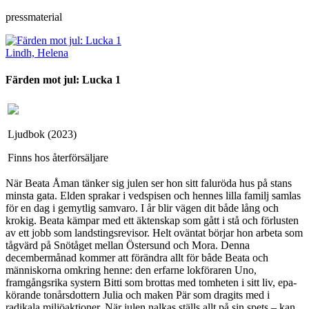
pressmaterial
Lindh, Helena
Färden mot jul: Lucka 1
Ljudbok (2023)
Finns hos återförsäljare
När Beata Åman tänker sig julen ser hon sitt faluröda hus på stans
minsta gata. Elden sprakar i vedspisen och hennes lilla familj samlas
för en dag i gemytlig samvaro. I år blir vägen dit både lång och
krokig. Beata kämpar med ett äktenskap som gått i stå och förlusten
av ett jobb som landstingsrevisor. Helt oväntat börjar hon arbeta som
tågvärd på Snötåget mellan Östersund och Mora. Denna
decembermånad kommer att förändra allt för både Beata och
människorna omkring henne: den erfarne lokföraren Uno,
framgångsrika systern Bitti som brottas med tomheten i sitt liv, epa-
körande tonårsdottern Julia och maken Pär som dragits med i
radikala miljöaktioner. När julen nalkas ställs allt på sin spets – kan