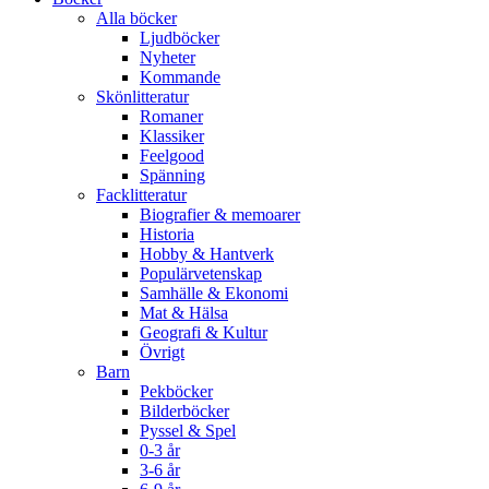
Alla böcker
Ljudböcker
Nyheter
Kommande
Skönlitteratur
Romaner
Klassiker
Feelgood
Spänning
Facklitteratur
Biografier & memoarer
Historia
Hobby & Hantverk
Populärvetenskap
Samhälle & Ekonomi
Mat & Hälsa
Geografi & Kultur
Övrigt
Barn
Pekböcker
Bilderböcker
Pyssel & Spel
0-3 år
3-6 år