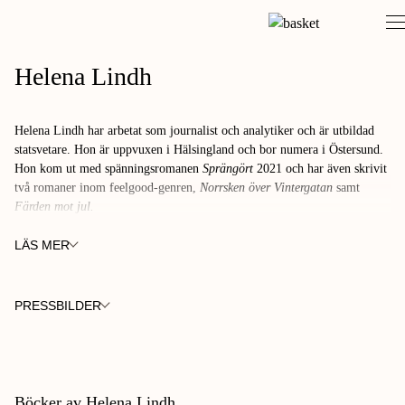
Skip
to
content
Helena Lindh
Helena Lindh har arbetat som journalist och analytiker och är utbildad
statsvetare. Hon är uppvuxen i Hälsingland och bor numera i Östersund.
Hon kom ut med spänningsromanen
Sprängört
2021 och har även skrivit
två romaner inom feelgood-genren,
Norrsken över Vintergatan
samt
Färden mot jul.
LÄS MER
PRESSBILDER
FOTO:
FOTO:
HANS TEN BERG
HANS TEN BERG
Böcker av Helena Lindh