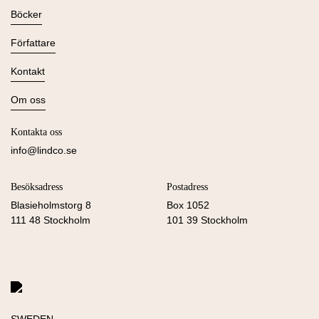
Böcker
Alla böcker
Författare
Ljudböcker
Se alla
Kontakt
Nyheter
Kommande
Kontakta oss
Om oss
Press
Om Lind & Co
Kataloger
Kontakta oss
Köpvillkor & Integritetspolicy
Manus
info@lindco.se
Besöksadress
Postadress
Blasieholmstorg 8
Box 1052
111 48 Stockholm
101 39 Stockholm