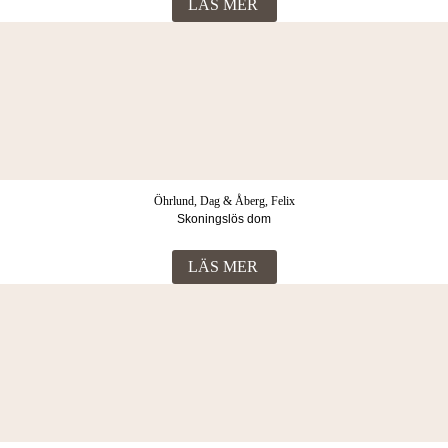
LÄS MER
Öhrlund, Dag & Åberg, Felix
Skoningslös dom
LÄS MER