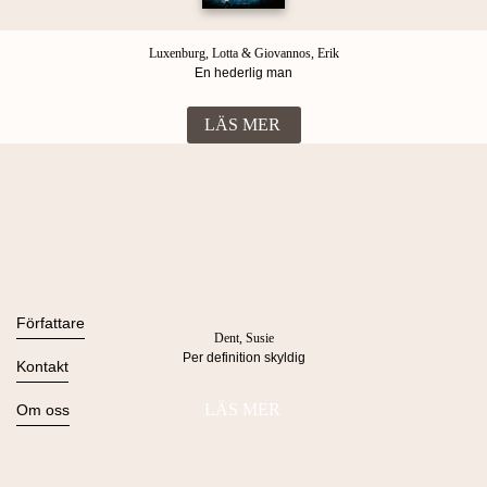
Luxenburg, Lotta & Giovannos, Erik
En hederlig man
LÄS MER
Böcker
Alla böcker
Författare
Dent, Susie
Ljudböcker
Per definition skyldig
Se alla
Kontakt
Nyheter
Kommande
Kontakta oss
LÄS MER
Om oss
Press
Om Lind & Co
Kataloger
Kontakta oss
Köpvillkor & Integritetspolicy
Manus