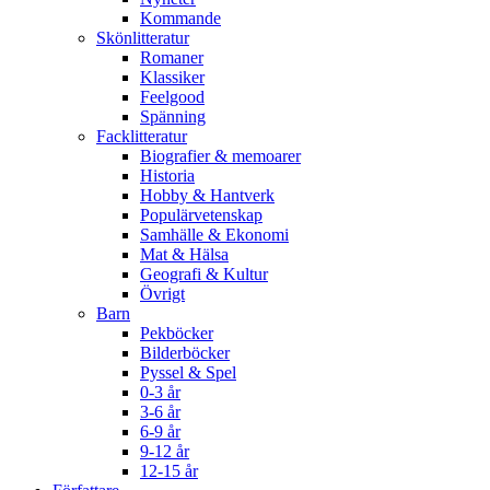
Kommande
Skönlitteratur
Romaner
Klassiker
Feelgood
Spänning
Facklitteratur
Biografier & memoarer
Historia
Hobby & Hantverk
Populärvetenskap
Samhälle & Ekonomi
Mat & Hälsa
Geografi & Kultur
Övrigt
Barn
Pekböcker
Bilderböcker
Pyssel & Spel
0-3 år
3-6 år
6-9 år
9-12 år
12-15 år