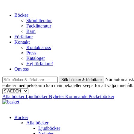
Skip
to
Böcker
content
Skönlitteratur
Facklitteratur
Barn
Författare
Kontakt
Kontakta oss
Press
Kataloger
Hej författare!
Om oss
Sök
När automatisk 
böcker
enheter med pekskärm kan man peka eller svepa för att välja innehåll.
&
författare
Alla böcker
Ljudböcker
Nyheter
Kommande
Pocketböcker
efter:
Böcker
Alla böcker
Ljudböcker
Nyheter