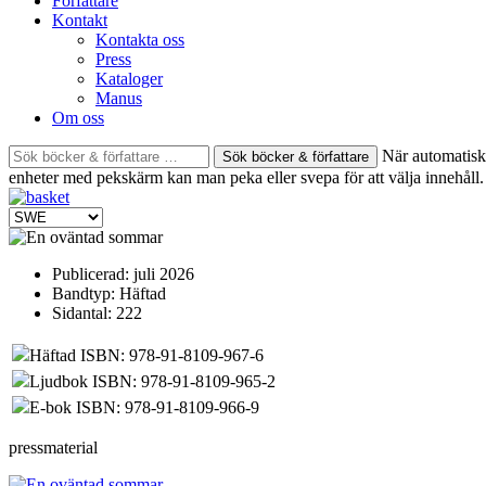
Författare
Kontakt
Kontakta oss
Press
Kataloger
Manus
Om oss
Sök
När automatisk 
böcker
enheter med pekskärm kan man peka eller svepa för att välja innehåll.
&
författare
efter:
Publicerad:
juli 2026
Bandtyp:
Häftad
Sidantal:
222
Häftad ISBN: 978-91-8109-967-6
Ljudbok ISBN: 978-91-8109-965-2
E-bok ISBN: 978-91-8109-966-9
pressmaterial