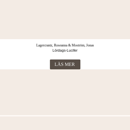
Lagercrantz, Roseanna & Moström, Jonas
Lördags-Lucifer
LÄS MER
Fler böcker i samma kategori
Moström, Jonas
Trogen intill döden