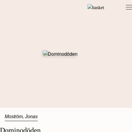
Skip
to
content
Moström, Jonas
Dominodöden