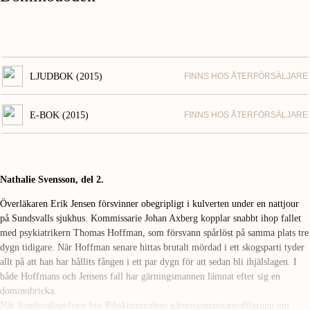
LJUDBOK (2015)
FINNS HOS ÅTERFÖRSÄLJARE
E-BOK (2015)
FINNS HOS ÅTERFÖRSÄLJARE
Nathalie Svensson, del 2.
Överläkaren Erik Jensen försvinner obegripligt i kulverten under en nattjour
på Sundsvalls sjukhus. Kommissarie Johan Axberg kopplar snabbt ihop fallet
med psykiatrikern Thomas Hoffman, som försvann spårlöst på samma plats tre
dygn tidigare. När Hoffman senare hittas brutalt mördad i ett skogsparti tyder
allt på att han har hållits fången i ett par dygn för att sedan bli ihjälslagen. I
både Hoffmans och Jensens fall har gärningsmannen lämnat efter sig en
dominobricka.
När Sundsvallspolisen ber Rikskriminalens gärningsmannaprofilgrupp om