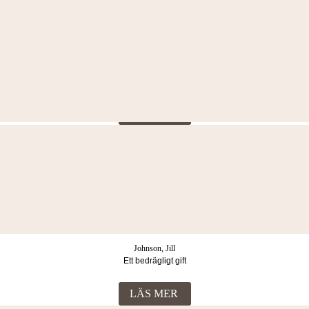
LÄS MER
Andersson, Linus
Vålnaden
LÄS MER
Moström, Jonas
Svart cirkel
LÄS MER
Johnson, Jill
Ett bedrägligt gift
LÄS MER