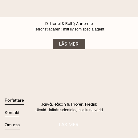
D., Lionel & Bulté, Annemie
Terroristjägaren : mitt liv som specialagent
LÄS MER
Böcker
Alla böcker
Författare
Järvå, Håkan & Thorén, Fredrik
Ljudböcker
Utvald : inifrån scientologins slutna värld
Se alla
Kontakt
Nyheter
Kommande
Kontakta oss
LÄS MER
Om oss
Press
Om Lind & Co
Kataloger