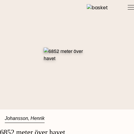
Skip
to
content
Johansson, Henrik
6852 meter över havet