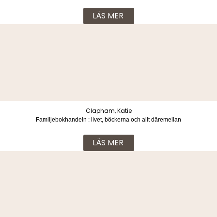
ett indonesiskt skräckfängelse
LÄS MER
Clapham, Katie
Familjebokhandeln : livet, böckerna och allt däremellan
LÄS MER