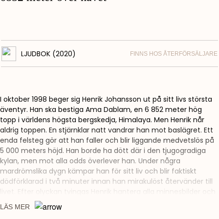
LJUDBOK (2020)
FINNS HOS ÅTERFÖRSÄLJARE
I oktober 1998 beger sig Henrik Johansson ut på sitt livs största
äventyr. Han ska bestiga Ama Dablam, en 6 852 meter hög
topp i världens högsta bergskedja, Himalaya. Men Henrik når
aldrig toppen. En stjärnklar natt vandrar han mot baslägret. Ett
enda felsteg gör att han faller och blir liggande medvetslös på
5 000 meters höjd. Han borde ha dött där i den tjugogradiga
kylan, men mot alla odds överlever han. Under några
mardrömslika dygn kämpar han för sitt liv och blir faktiskt
dödförklarad i två minuter innan han mirakulöst återvänder till
livet. Efter olyckan tvingas Henrik hantera alla minnesbilder och
intryck från nätterna på berget, tiden i koma och minuterna
LÄS MER
som död. Slutligen inser han att det han upplevt kanske har en