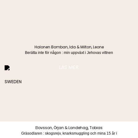
Kontakta oss
Köpvillkor & Integritetspolicy
Manus
info@lindco.se
Besöksadress
Postadress
Blasieholmstorg 8
Box 1052
111 48 Stockholm
101 39 Stockholm
Halonen Bomban, Ida & Milton, Leone
Berätta inte för någon : min uppväxt i Jehovas vittnen
LÄS MER
Köpvillkor & Integritetspolicy
© 2026 Lind & co AB. All rights reserved.
Elovsson, Örjan & Landehag, Tobias
Gräsodlaren : skogsrejv, knarksmuggling och mina 15 år i